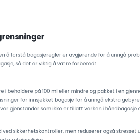
egrensninger
n å forstå bagasjeregler er avgjørende for å unngå prob
asje, så det er viktig å være forberedt.
i beholdere på 100 ml eller mindre og pakket i en gjenno
sninger for innsjekket bagasje for å unngå ekstra gebyre
over gjenstander som ikke er tillatt verken i håndbagasje 
d ved sikkerhetskontroller, men reduserer også stresset un
erte retningslinjer.