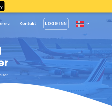
vere
Kontakt
LOGG INN
g
er
elser