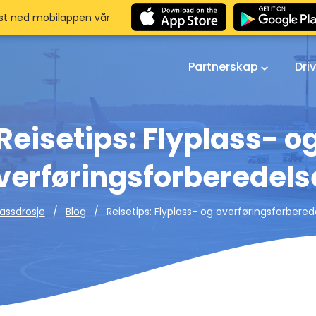
st ned mobilappen vår
Partnerskap
Dri
Reisetips: Flyplass- o
verføringsforberedels
Reisetips: Flyplass- og overføringsforbered
lassdrosje
Blog