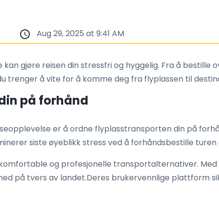
Aug 29, 2025 at 9:41 AM
kan gjøre reisen din stressfri og hyggelig. Fra å bestille 
 trenger å vite for å komme deg fra flyplassen til destin
n din på forhånd
eiseopplevelse er å ordne flyplasstransporten din på forhånd
iminerer siste øyeblikk stress ved å forhåndsbestille turen 
e, komfortable og profesjonelle transportalternativer. Med
g med på tvers av landet.Deres brukervennlige plattform si