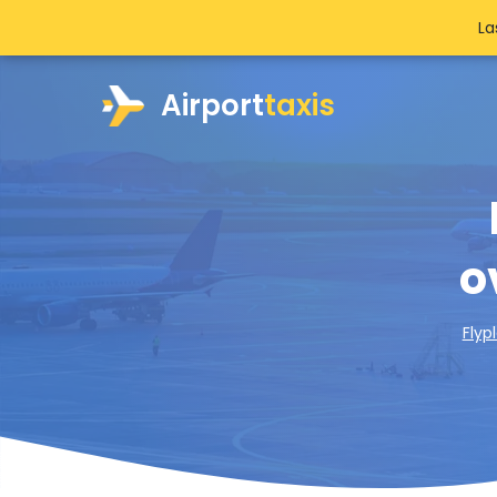
La
Airport
taxis
o
Flyp