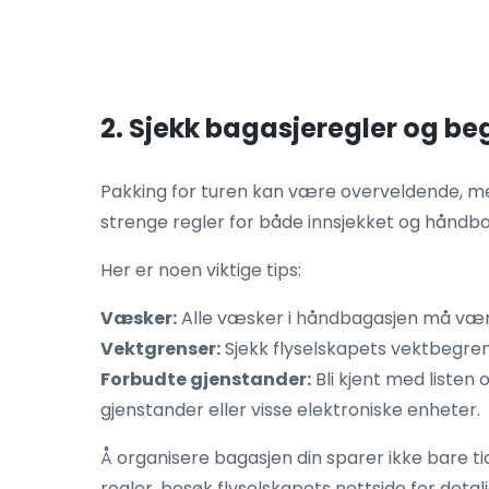
2. Sjekk bagasjeregler og b
Pakking for turen kan være overveldende, me
strenge regler for både innsjekket og håndbag
Her er noen viktige tips:
Væsker:
Alle væsker i håndbagasjen må være 
Vektgrenser:
Sjekk flyselskapets vektbegren
Forbudte gjenstander:
Bli kjent med listen 
gjenstander eller visse elektroniske enheter.
Å organisere bagasjen din sparer ikke bare ti
regler, besøk flyselskapets nettside for detalj