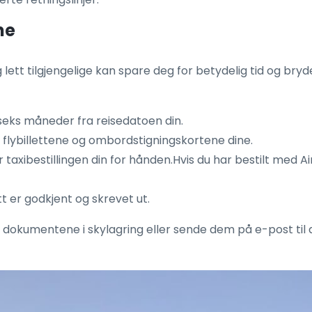
ne
tt tilgjengelige kan spare deg for betydelig tid og bryderi
t seks måneder fra reisedatoen din.
av flybillettene og ombordstigningskortene dine.
 taxibestillingen din for hånden.Hvis du har bestilt med Ai
tt er godkjent og skrevet ut.
 dokumentene i skylagring eller sende dem på e-post til deg