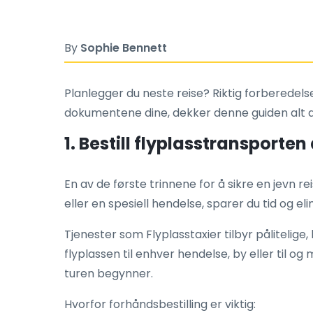
By
Sophie Bennett
Planlegger du neste reise? Riktig forberedelse 
dokumentene dine, dekker denne guiden alt du
1. Bestill flyplasstransporte
En av de første trinnene for å sikre en jevn r
eller en spesiell hendelse, sparer du tid og el
Tjenester som Flyplasstaxier tilbyr pålitelig
flyplassen til enhver hendelse, by eller til o
turen begynner.
Hvorfor forhåndsbestilling er viktig: