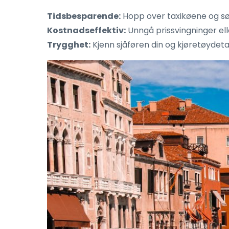
Tidsbesparende:
Hopp over taxikøene og sør
Kostnadseffektiv:
Unngå prissvingninger ell
Trygghet:
Kjenn sjåføren din og kjøretøydetal