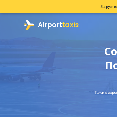
Загрузит
Airport
taxis
Со
По
Такси в аэро