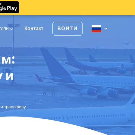
тели
Контакт
ВОЙТИ
ям:
у и
 и трансферу