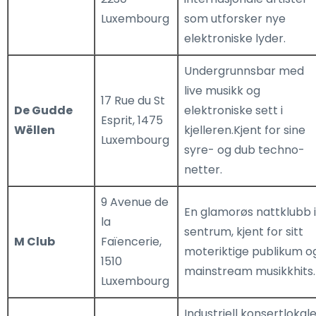
Luxembourg
som utforsker nye
elektroniske lyder.
Undergrunnsbar med
live musikk og
17 Rue du St
De Gudde
elektroniske sett i
Esprit, 1475
Wëllen
kjelleren.Kjent for sine
Luxembourg
syre- og dub techno-
netter.
9 Avenue de
En glamorøs nattklubb i
la
sentrum, kjent for sitt
M Club
Faïencerie,
moteriktige publikum o
1510
mainstream musikkhits.
Luxembourg
Industriell konsertlokal