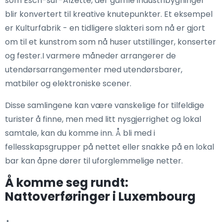
som Esch-sur-Alzette, der gamle industribygninger
blir konvertert til kreative knutepunkter. Et eksempel
er Kulturfabrik - en tidligere slakteri som nå er gjort
om til et kunstrom som nå huser utstillinger, konserter
og fester.I varmere måneder arrangerer de
utendørsarrangementer med utendørsbarer,
matbiler og elektroniske scener.
Disse samlingene kan være vanskelige for tilfeldige
turister å finne, men med litt nysgjerrighet og lokal
samtale, kan du komme inn. Å bli med i
fellesskapsgrupper på nettet eller snakke på en lokal
bar kan åpne dører til uforglemmelige netter.
Å komme seg rundt:
Nattoverføringer i Luxembourg