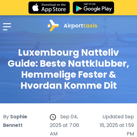
Airport
taxis
Luxembourg Natteliv
Guide: Beste Nattklubber,
Hemmelige Fester &
Hvordan Komme Dit
By
Sophie
Sep 04,
Updated Sep
Bennett
2025 at 7:06
16, 2025 at 1:59
AM
PM