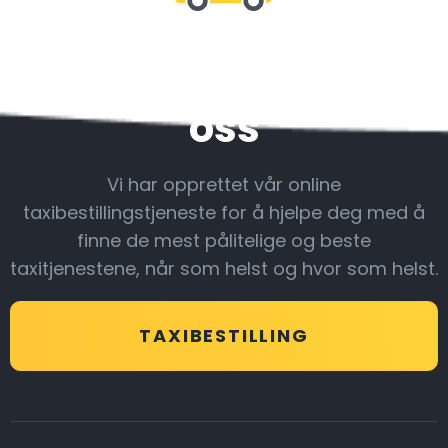
Vær sammen med
oss
Vi har opprettet vår online
taxibestillingstjeneste for å hjelpe deg med å
finne de mest pålitelige og beste
taxitjenestene, når som helst og hvor som helst.
TAXIBESTILLING