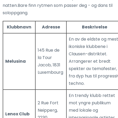
natten.Bare finn rytmen som passer deg - og dans til
soloppgang.
Klubbnavn
Adresse
Beskrivelse
En av de eldste og mes
ikoniske klubbene i
145 Rue de
Clausen-distriktet.
la Tour
Melusina
Arrangerer et bredt
Jacob, 1831
spekter av temafester,
Luxembourg
fra dyp hus til progressi
techno.
En trendy klubb rettet
2 Rue Fort
mot yngre publikum
Neipperg,
med lokale og
Lenox Club
2230
internasjonale artister