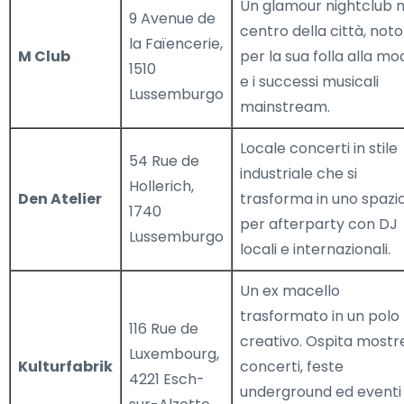
Un glamour nightclub n
9 Avenue de
centro della città, noto
la Faïencerie,
M Club
per la sua folla alla mo
1510
e i successi musicali
Lussemburgo
mainstream.
Locale concerti in stile
54 Rue de
industriale che si
Hollerich,
Den Atelier
trasforma in uno spazi
1740
per afterparty con DJ
Lussemburgo
locali e internazionali.
Un ex macello
trasformato in un polo
116 Rue de
creativo. Ospita mostr
Luxembourg,
Kulturfabrik
concerti, feste
4221 Esch-
underground ed eventi