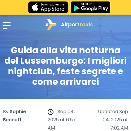
Airport
taxis
Guida alla vita notturna
del Lussemburgo: I migliori
nightclub, feste segrete e
come arrivarci
By
Sophie
Sep 04,
Updated Sep
Bennett
2025 at 6:57
04, 2025 at
AM
7:02 AM