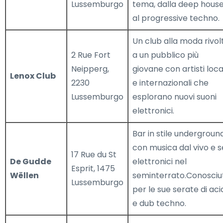
Lussemburgo
tema, dalla deep hous
al progressive techno.
Un club alla moda rivol
2 Rue Fort
a un pubblico più
Neipperg,
giovane con artisti loca
Lenox Club
2230
e internazionali che
Lussemburgo
esplorano nuovi suoni
elettronici.
Bar in stile undergroun
con musica dal vivo e s
17 Rue du St
De Gudde
elettronici nel
Esprit, 1475
Wëllen
seminterrato.Conosciu
Lussemburgo
per le sue serate di aci
e dub techno.