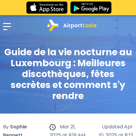
Airport
taxis
Guide de la vie nocturne au
Luxembourg : Meilleures
discothèques, fêtes
secrètes et comment s'y
rendre
By
Sophie
Mar 21,
Updated Apr
Bennett
2025 at 9:19 AM
10, 2025 at 8:12