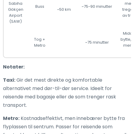
Sabiha
men
Buss
~75-90 minutter
Gökçen
~50 km
trege
Airport
av tra
(SAW)
Midde
Tog +
bytte, 
~75 minutter
Metro
mer n
Notater:
Taxi:
Gir det mest direkte og komfortable
alternativet med dør-til-dør service. Ideelt for
reisende med bagasje eller de som trenger rask
transport.
Metro:
Kostnadseffektivt, men innebærer bytte fra
flyplassen til sentrum. Passer for reisende som