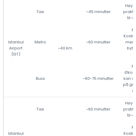
Høy -
Taxi
~45 minutter
prakti
til-
Mi
Kostna
Istanbul
Metro
~60 minutter
men 
Airport
~40 km
bytt
(IST)
t
Mi
Økon
Buss
~60-75 minutter
kan v
på gru
o
Høy -
Taxi
~60 minutter
prakti
til-
Mi
Istanbul
Kostna