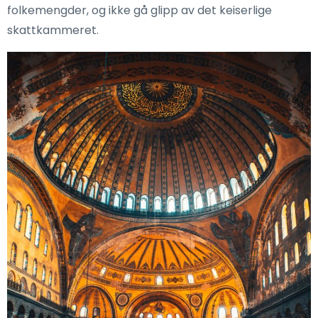
folkemengder, og ikke gå glipp av det keiserlige
skattkammeret.