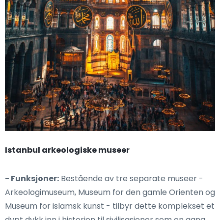
Istanbul arkeologiske museer
- Funksjoner:
Bestående av tre separate museer -
Arkeologimuseum, Museum for den gamle Orienten og
Museum for islamsk kunst - tilbyr dette komplekset et
dypt dykk inn i historien til sivilisasjoner som en gang