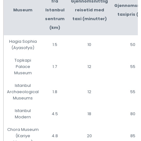
fra
Gjennomsnittlig
Gjennomsni
Museum
Istanbul
reisetid med
taxipris (
sentrum
taxi (minutter)
(km)
Hagia Sophia
1.5
10
50
(Ayasofya)
Topkapi
Palace
1.7
12
55
Museum
Istanbul
Archaeological
1.8
12
55
Museums
Istanbul
4.5
18
80
Modern
Chora Museum
(Kariye
4.8
20
85