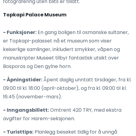
fotografering uten blits er tillatt.
Topkapi Palace Museum
- Funksjoner:
En gang boligen til osmanske sultaner,
er Topkapi-palasset nå et museum som viser
keiserlige samlinger, inkludert smykker, våpen og
manuskripter.Museet tilbyr fantastisk utsikt over
Bosporos og Den gylne horn.
- Åpningstider:
Åpent daglig unntatt tirsdager, fra kl.
09:00 til kl. 18:00 (april-oktober), og fra kl. 09:00 til kl.
16:45 (november-mars).
- Inngangsbillett:
Omtrent 420 TRY, med ekstra
avgifter for Harem-seksjonen.
- Turisttips:
Planlegg besøket tidlig for å unngå