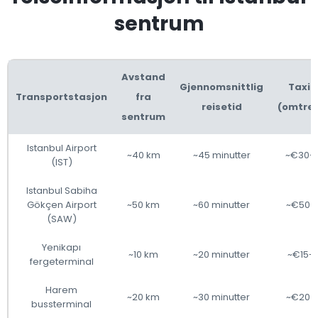
sentrum
Avstand
Gjennomsnittlig
Taxi p
Transportstasjon
fra
reisetid
(omtren
sentrum
Istanbul Airport
~40 km
~45 minutter
~€30-
(IST)
Istanbul Sabiha
Gökçen Airport
~50 km
~60 minutter
~€50-
(SAW)
Yenikapı
~10 km
~20 minutter
~€15-
fergeterminal
Harem
~20 km
~30 minutter
~€20-
bussterminal