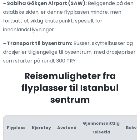
- Sabiha Gökçen Airport (SAW):
Beliggende på den
asiatiske siden, er denne flyplassen mindre, men
fortsatt et viktig knutepunkt, spesielt for
innenlandsflyvninger.
- Transport til bysentrum:
Busser, skyttelbusser og
drosjer er tilgjengelige til bysentrum, med drosjepriser
som starter på rundt 300 TRY.
Reisemuligheter fra
flyplasser til Istanbul
sentrum
Gjennomsnittlig
Flyplass
Kjøretøy
Avstand
Bekve
reisetid