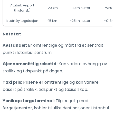
Atatürk Airport
~20 km
~30 minutter
~€20-
(historisk)
Kadıköy togstasjon
~15 km
~25 minutter
~€18-
Notater:
Avstander:
Er omtrentlige og målt fra et sentralt
punkt i Istanbul sentrum.
Gjennomsnittlig reisetid:
Kan variere avhengig av
trafikk og tidspunkt på dagen.
Taxi pris:
Prisene er omtrentlige og kan variere
basert på trafikk, tidspunkt og taxiselskap.
Yenikapı fergeterminal:
Tilgjengelig med
fergetjenester, kobler til ulike destinasjoner i Istanbul.