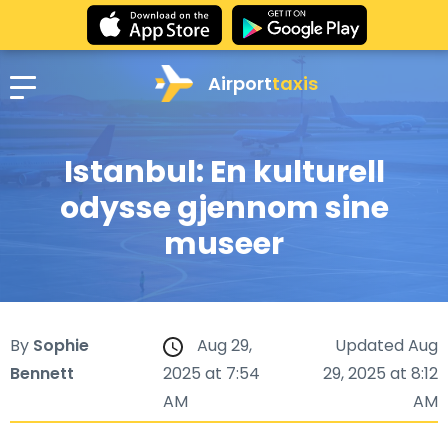
Airport
taxis
Istanbul: En kulturell
odysse gjennom sine
museer
By
Sophie
Aug 29,
Updated Aug
Bennett
2025 at 7:54
29, 2025 at 8:12
AM
AM