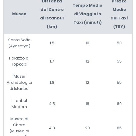
Distanza
Prezzo
Tempo Medio
dal Centro
Medio
Museo
di Viaggio in
di Istanbul
del Taxi
Taxi (minuti)
(km)
(TRY)
Santa Sofia
1.5
10
50
(Ayasofya)
Palazzo di
1.7
12
55
Topkapi
Musei
Archeologici
1.8
12
55
di Istanbul
Istanbul
4.5
18
80
Modern
Museo di
Chora
4.8
20
85
(Museo di