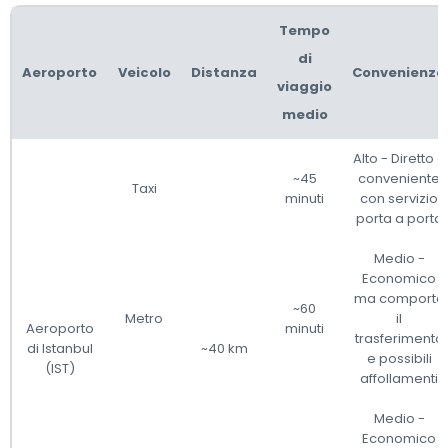
Tempo
di
Aeroporto
Veicolo
Distanza
Convenienza
viaggio
medio
Alto - Diretto e
~45
conveniente
Taxi
minuti
con servizio
porta a porta
Medio -
Economico
ma comporta
~60
Metro
il
Aeroporto
minuti
trasferimento
di Istanbul
~40 km
e possibili
(IST)
affollamenti
Medio -
Economico