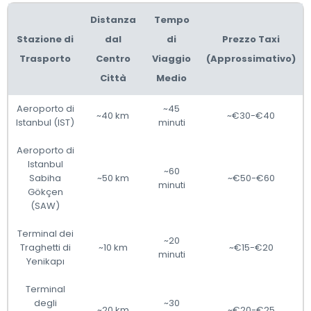
Distanza
Tempo
Stazione di
dal
di
Prezzo Taxi
Trasporto
Centro
Viaggio
(Approssimativo)
Città
Medio
Aeroporto di
~45
~40 km
~€30-€40
Istanbul (IST)
minuti
Aeroporto di
Istanbul
~60
Sabiha
~50 km
~€50-€60
minuti
Gökçen
(SAW)
Terminal dei
~20
Traghetti di
~10 km
~€15-€20
minuti
Yenikapı
Terminal
degli
~30
~20 km
~€20-€25