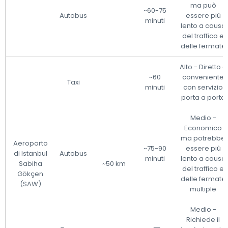
ma può
~60-75
Autobus
essere più
minuti
lento a causa
del traffico e
delle fermate
Alto - Diretto e
~60
conveniente
Taxi
minuti
con servizio
porta a porta
Medio -
Economico
ma potrebbe
Aeroporto
~75-90
essere più
di Istanbul
Autobus
minuti
lento a causa
Sabiha
~50 km
del traffico e
Gökçen
delle fermate
(SAW)
multiple
Medio -
Richiede il