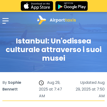
Airport
taxis
Istanbul: Un'odissea
culturale attraverso i suoi
musei
By
Sophie
Aug 29,
Updated Aug
Bennett
2025 at 7:47
29, 2025 at 7:50
AM
AM