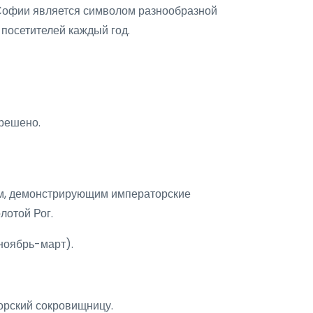
 Софии является символом разнообразной
посетителей каждый год.
решено.
ем, демонстрирующим императорские
лотой Рог.
(ноябрь-март).
торский сокровищницу.