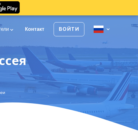
тели
Контакт
ВОЙТИ
ссея
зеи