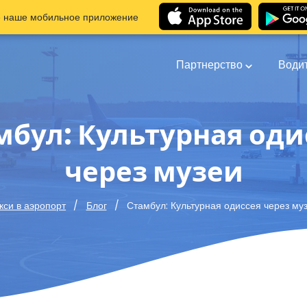
е наше мобильное приложение
Партнерство
Води
мбул: Культурная оди
через музеи
Стамбул: Культурная одиссея через му
кси в аэропорт
Блог