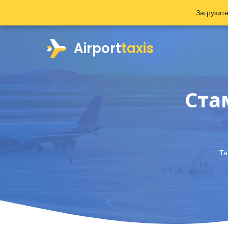
Загрузит
Airport
taxis
Ста
Та