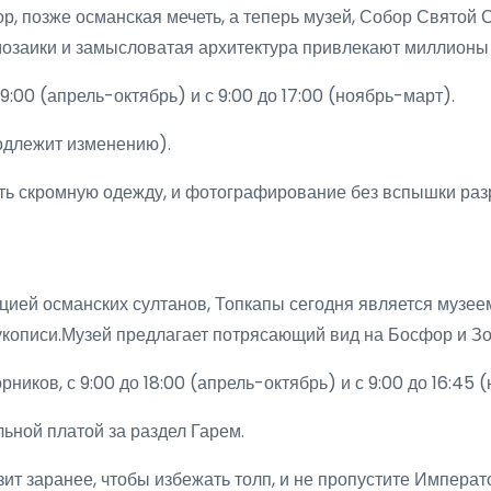
р, позже османская мечеть, а теперь музей, Собор Святой
озаики и замысловатая архитектура привлекают миллионы 
9:00 (апрель-октябрь) и с 9:00 до 17:00 (ноябрь-март).
одлежит изменению).
ть скромную одежду, и фотографирование без вспышки раз
цией османских султанов, Топкапы сегодня является музе
укописи.Музей предлагает потрясающий вид на Босфор и Зо
ников, с 9:00 до 18:00 (апрель-октябрь) и с 9:00 до 16:45 
ьной платой за раздел Гарем.
ит заранее, чтобы избежать толп, и не пропустите Импера