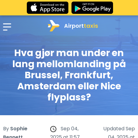
Airport
taxis
Hva gjør man under en
lang mellomlanding på
Brussel, Frankfurt,
Amsterdam eller Nice
flyplass?
By
Sophie
Sep 04,
Updated Sep
Bennett
2025 at 11:57
04, 2025 at