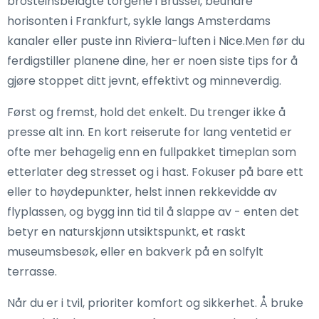
brosteinsbelagte torgene i Brussel, beundre
horisonten i Frankfurt, sykle langs Amsterdams
kanaler eller puste inn Riviera-luften i Nice.Men før du
ferdigstiller planene dine, her er noen siste tips for å
gjøre stoppet ditt jevnt, effektivt og minneverdig.
Først og fremst, hold det enkelt. Du trenger ikke å
presse alt inn. En kort reiserute for lang ventetid er
ofte mer behagelig enn en fullpakket timeplan som
etterlater deg stresset og i hast. Fokuser på bare ett
eller to høydepunkter, helst innen rekkevidde av
flyplassen, og bygg inn tid til å slappe av - enten det
betyr en naturskjønn utsiktspunkt, et raskt
museumsbesøk, eller en bakverk på en solfylt
terrasse.
Når du er i tvil, prioriter komfort og sikkerhet. Å bruke