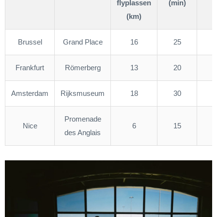
flyplassen
(min)
(
(km)
Brussel
Grand Place
16
25
4
Frankfurt
Römerberg
13
20
3
Amsterdam
Rijksmuseum
18
30
5
Promenade
Nice
6
15
2
des Anglais