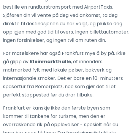
bestille en rundturstransport med AirportTaxis.
Sjåføren din vil vente på deg ved ankomst, ta deg
direkte til destinasjonen du har valgt, og plukke deg
opp igjen med god tid til overs. Ingen billettautomater,
ingen forsinkelser, og ingen tvil om ruten din.
For matelskere har også Frankfurt mye å by på. Ikke
gå glipp av
Kleinmarkthalle
, et innendørs
matmarked fylt med lokale pølser, bakverk og
internasjonale smaker. Det er bare en 10-minutters
spasertur fra Römerplatz, noe som gjør det til et
perfekt stoppested før du drar tilbake.
Frankfurt er kanskje ikke den første byen som
kommer til tankene for turisme, men den er
overraskende rik på opplevelser - spesielt når du
bare har noen få timer.Fra forretningsdistriktets