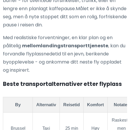
buffer - for uventede forsinkelser, trafikk, eller en
lengre enn planlagt kaffepause.Målet er ikke å skynde
seg, men å nyte stoppet ditt som en rolig, forfriskende
pause i reisen din.
Med realistiske forventninger, en klar plan og en
pålitelig
mellomlandingstransporttjeneste
, kan du
forvandle flyplassnedetid til en jevn, berikende
byopplevelse - og ankomme ditt neste fly oppladet
og inspirert.
Beste transportalternativer etter flyplass
By
Alternativ
Reisetid
Komfort
Notater
Raskeste
Brussel
Taxi
25 min
Høy
men