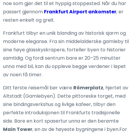
noe som gjør det til et hyppig stoppested. Når du har
passert gjennom
Frankfurt Airport ankomster
, er
resten enkelt og greit.
Frankfurt tilbyr en unik blanding av historisk sjarm og
moderne eleganse. Fra sin middelalderske gamleby til
sine høye glasskyskrapere, forteller byen to historier
samtidig. Og fordi sentrum bare er 20–25 minutter
unna med bil, kan du oppleve begge verdener i løpet
av noen få timer.
Ditt første reisemål bør være
Römerplatz
, hjertet av
Altstadt (Gamlebyen). Dette pittoreske torget, med
sine bindingsverkshus og livlige kafeer, tilbyr den
perfekte introduksjonen til Frankfurts tradisjonelle
side. Bare en kort spasertur unna er den berømte
Main Tower
, en av de høyeste bygningene i byen.For