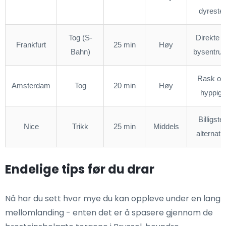
dyreste
Tog (S-
Direkte ti
Frankfurt
25 min
Høy
Bahn)
bysentru
Rask og
Amsterdam
Tog
20 min
Høy
hyppig
Billigste
Nice
Trikk
25 min
Middels
alternativ
Endelige tips før du drar
Nå har du sett hvor mye du kan oppleve under en lang
mellomlanding - enten det er å spasere gjennom de