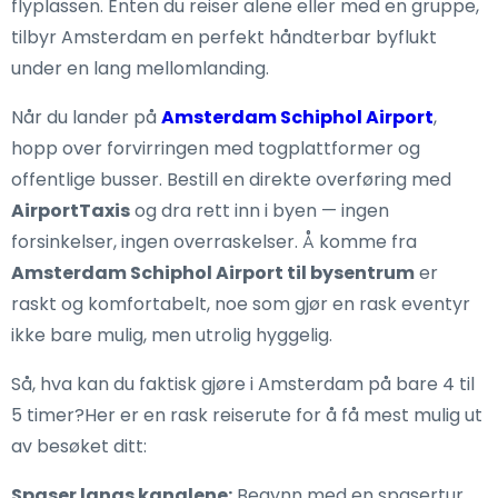
flyplassen. Enten du reiser alene eller med en gruppe,
tilbyr Amsterdam en perfekt håndterbar byflukt
under en lang mellomlanding.
Når du lander på
Amsterdam Schiphol Airport
,
hopp over forvirringen med togplattformer og
offentlige busser. Bestill en direkte overføring med
AirportTaxis
og dra rett inn i byen — ingen
forsinkelser, ingen overraskelser. Å komme fra
Amsterdam Schiphol Airport til bysentrum
er
raskt og komfortabelt, noe som gjør en rask eventyr
ikke bare mulig, men utrolig hyggelig.
Så, hva kan du faktisk gjøre i Amsterdam på bare 4 til
5 timer?Her er en rask reiserute for å få mest mulig ut
av besøket ditt:
Spaser langs kanalene:
Begynn med en spasertur