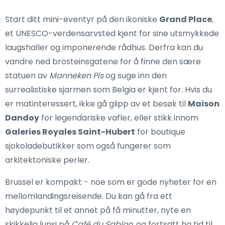
Start ditt mini-eventyr på den ikoniske
Grand Place
,
et UNESCO-verdensarvsted kjent for sine utsmykkede
laugshaller og imponerende rådhus. Derfra kan du
vandre ned brosteinsgatene for å finne den sære
statuen av
Manneken Pis
og suge inn den
surrealistiske sjarmen som Belgia er kjent for. Hvis du
er matinteressert, ikke gå glipp av et besøk til
Maison
Dandoy
for legendariske vafler, eller stikk innom
Galeries Royales Saint-Hubert
for boutique
sjokoladebutikker som også fungerer som
arkitektoniske perler.
Brussel er kompakt - noe som er gode nyheter for en
mellomlandingsreisende. Du kan gå fra ett
høydepunkt til et annet på få minutter, nyte en
skikkelig lunsj på
Café du Sablon
, og fortsatt ha tid til