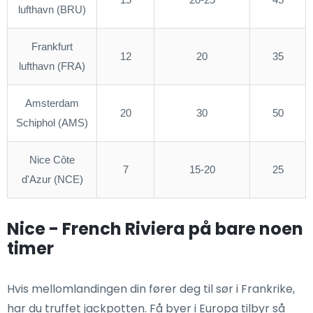
lufthavn (BRU)
Frankfurt
12
20
35
lufthavn (FRA)
Amsterdam
20
30
50
Schiphol (AMS)
Nice Côte
7
15-20
25
d'Azur (NCE)
Nice - French Riviera på bare noen
timer
Hvis mellomlandingen din fører deg til sør i Frankrike,
har du truffet jackpotten. Få byer i Europa tilbyr så