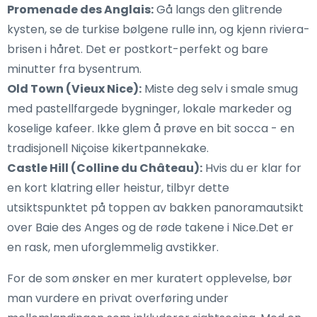
Promenade des Anglais:
Gå langs den glitrende
kysten, se de turkise bølgene rulle inn, og kjenn riviera-
brisen i håret. Det er postkort-perfekt og bare
minutter fra bysentrum.
Old Town (Vieux Nice):
Miste deg selv i smale smug
med pastellfargede bygninger, lokale markeder og
koselige kafeer. Ikke glem å prøve en bit socca - en
tradisjonell Niçoise kikertpannekake.
Castle Hill (Colline du Château):
Hvis du er klar for
en kort klatring eller heistur, tilbyr dette
utsiktspunktet på toppen av bakken panoramautsikt
over Baie des Anges og de røde takene i Nice.Det er
en rask, men uforglemmelig avstikker.
For de som ønsker en mer kuratert opplevelse, bør
man vurdere en privat overføring under