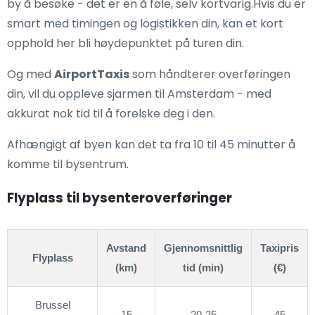
by å besøke - det er en å føle, selv kortvarig.Hvis du er
smart med timingen og logistikken din, kan et kort
opphold her bli høydepunktet på turen din.
Og med
AirportTaxis
som håndterer overføringen
din, vil du oppleve sjarmen til Amsterdam - med
akkurat nok tid til å forelske deg i den.
Afhængigt af byen kan det ta fra 10 til 45 minutter å
komme til bysentrum.
Flyplass til bysenteroverføringer
Avstand
Gjennomsnittlig
Taxipris
Flyplass
(km)
tid (min)
(€)
Brussel
15
20-25
45