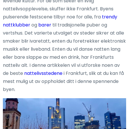
levende kultur. For de som søker en livlig
nattelivsopplevelse, skuffer ikke Frankfurt. Byens
pulserende festscene tilbyr noe for alle, fra
trendy
nattklubber
og
barer
til tradisjonelle puber og
vertshus. Det varierte utvalget av steder sikrer at alle
smaker blir ivaretatt, enten du foretrekker elektronisk
musikk eller liveband. Enten du vil danse natten lang
eller bare slappe av med en drink, har Frankfurts
natteliv alt. I denne artikkelen vil vi utforske noen av
de beste
nattelivsstedene
i Frankfurt, slik at du kan få
mest mulig ut av oppholdet ditt i denne spennende
byen.