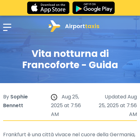
Airport
taxis
Vita notturna di
Francoforte - Guida
By
Sophie
Aug 25,
Updated Aug
Bennett
2025 at 7:56
25, 2025 at 7:56
AM
AM
Frankfurt è una città vivace nel cuore della Germania,