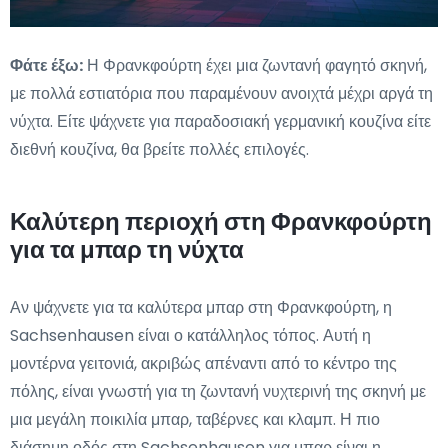
Φάτε έξω:
Η Φρανκφούρτη έχει μια ζωντανή φαγητό σκηνή,
με πολλά εστιατόρια που παραμένουν ανοιχτά μέχρι αργά τη
νύχτα. Είτε ψάχνετε για παραδοσιακή γερμανική κουζίνα είτε
διεθνή κουζίνα, θα βρείτε πολλές επιλογές.
Καλύτερη περιοχή στη Φρανκφούρτη
για τα μπαρ τη νύχτα
Αν ψάχνετε για τα καλύτερα μπαρ στη Φρανκφούρτη, η
Sachsenhausen είναι ο κατάλληλος τόπος. Αυτή η
μοντέρνα γειτονιά, ακριβώς απέναντι από το κέντρο της
πόλης, είναι γνωστή για τη ζωντανή νυχτερινή της σκηνή με
μια μεγάλη ποικιλία μπαρ, ταβέρνες και κλαμπ. Η πιο
διάσημη οδός στη Sachsenhausen για μπαρ είναι η