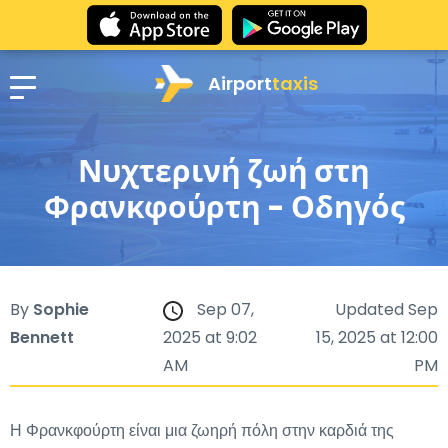
Airport
taxis
Νυχτερινή ζωή στη
Φρανκφούρτη - Οδηγός
By
Sophie
Sep 07,
Updated Sep
Bennett
2025 at 9:02
15, 2025 at 12:00
AM
PM
Η Φρανκφούρτη είναι μια ζωηρή πόλη στην καρδιά της