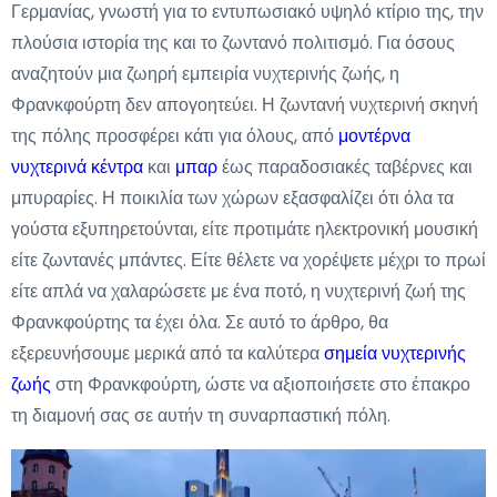
Γερμανίας, γνωστή για το εντυπωσιακό υψηλό κτίριο της, την
πλούσια ιστορία της και το ζωντανό πολιτισμό. Για όσους
αναζητούν μια ζωηρή εμπειρία νυχτερινής ζωής, η
Φρανκφούρτη δεν απογοητεύει. Η ζωντανή νυχτερινή σκηνή
της πόλης προσφέρει κάτι για όλους, από
μοντέρνα
νυχτερινά κέντρα
και
μπαρ
έως παραδοσιακές ταβέρνες και
μπυραρίες. Η ποικιλία των χώρων εξασφαλίζει ότι όλα τα
γούστα εξυπηρετούνται, είτε προτιμάτε ηλεκτρονική μουσική
είτε ζωντανές μπάντες. Είτε θέλετε να χορέψετε μέχρι το πρωί
είτε απλά να χαλαρώσετε με ένα ποτό, η νυχτερινή ζωή της
Φρανκφούρτης τα έχει όλα. Σε αυτό το άρθρο, θα
εξερευνήσουμε μερικά από τα καλύτερα
σημεία νυχτερινής
ζωής
στη Φρανκφούρτη, ώστε να αξιοποιήσετε στο έπακρο
τη διαμονή σας σε αυτήν τη συναρπαστική πόλη.