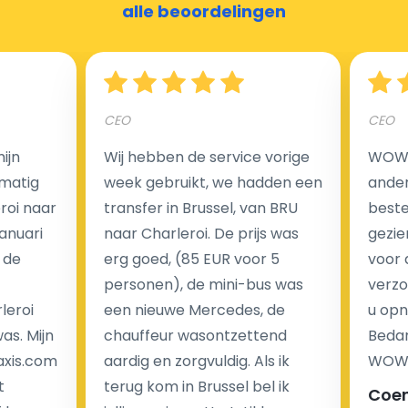
alle beoordelingen
Een van de meest aantrekkelijke voordelen van
luchthaventaxi's is een vast tarief voor uw rit. In
CEO
CEO
tegenstelling tot traditionele taxi's met taxameter
brengen wij u geen extra kosten in rekening voor de
ijn
Wij hebben de service vorige
WOW I
nachtrit.
matig
week gebruikt, we hadden een
ander
We hebben geen ophaaltarief of extra kosten voor
eroi naar
transfer in Brussel, van BRU
beste 
wachttijd als uw vlucht vertraging heeft.
Januari
naar Charleroi. De prijs was
gezie
 de
erg goed, (85 EUR voor 5
voor 
Kijk op onze website voor meer informatie over uw
personen), de mini-bus was
verzo
transferkosten. Ons boekingsformulier bevat alle
leroi
een nieuwe Mercedes, de
u opn
mogelijke extra's die u kunt kiezen en de prijs die u
as. Mijn
chauffeur wasontzettend
Bedan
krijgt is transparant voor een passagier en een
axis.com
aardig en zorgvuldig. Als ik
WOW-
chauffeur.
t
terug kom in Brussel bel ik
Coe