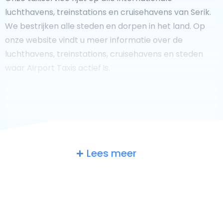
luchthavens, treinstations en cruisehavens van Serik.
We bestrijken alle steden en dorpen in het land. Op
onze website vindt u meer informatie over de
luchthavens, treinstations, cruisehavens en steden
waar Airport Taxis actief is.
Fooi geven aan uw taxichauffeur?
Lees meer
We doen ons best om uw reis zo veilig, comfortabel en
snel mogelijk te laten verlopen. Voldoet ons aanbod
aan uw verwachtingen, of overtreft het ze zelfs? Wilt u
uw chauffeur laten zien dat hij/zij uw rit zo aangenaam
mogelijk heeft gemaakt, dan bent u van harte welkom