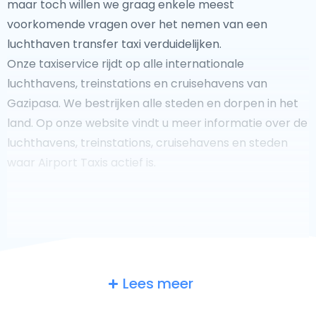
maar toch willen we graag enkele meest
voorkomende vragen over het nemen van een
luchthaven transfer taxi verduidelijken.
Onze taxiservice rijdt op alle internationale
luchthavens, treinstations en cruisehavens van
Gazipasa. We bestrijken alle steden en dorpen in het
land. Op onze website vindt u meer informatie over de
luchthavens, treinstations, cruisehavens en steden
waar Airport Taxis actief is.
Fooi geven aan uw taxichauffeur?
Lees meer
We doen ons best om uw reis zo veilig, comfortabel en