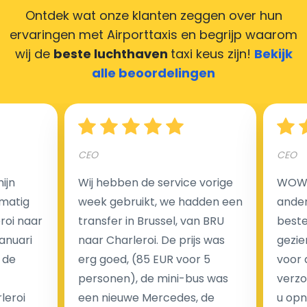
Ontdek wat onze klanten zeggen over hun
ervaringen met Airporttaxis
en begrijp waarom
wij de
beste luchthaven
taxi keus zijn!
Bekijk
Hoeveel kost een luchthaven taxi transfer?
alle beoordelingen
Een van de meest aantrekkelijke voordelen van
luchthaventaxi's is een vast tarief voor uw rit. In
CEO
CEO
tegenstelling tot traditionele taxi's met taxameter
brengen wij u geen extra kosten in rekening voor de
ijn
Wij hebben de service vorige
WOW I
nachtrit.
matig
week gebruikt, we hadden een
ander
We hebben geen ophaaltarief of extra kosten voor
eroi naar
transfer in Brussel, van BRU
beste 
wachttijd als uw vlucht vertraging heeft.
Januari
naar Charleroi. De prijs was
gezie
 de
erg goed, (85 EUR voor 5
voor 
Kijk op onze website voor meer informatie over uw
personen), de mini-bus was
verzo
transferkosten. Ons boekingsformulier bevat alle
leroi
een nieuwe Mercedes, de
u opn