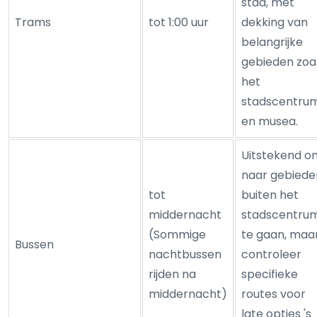
stad, met
Trams
tot 1:00 uur
dekking van
belangrijke
gebieden zoa
het
stadscentru
en musea.
Uitstekend o
naar gebiede
tot
buiten het
middernacht
stadscentru
(Sommige
te gaan, maa
Bussen
nachtbussen
controleer
rijden na
specifieke
middernacht)
routes voor
late opties 's