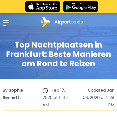
Airport
taxis
Top Nachtplaatsen in
Frankfurt: Beste Manieren
om Rond te Reizen
By
Sophie
Feb 17,
Updated Jan
Bennett
2025 at 11:44
08, 2026 at 2:38
AM
PM