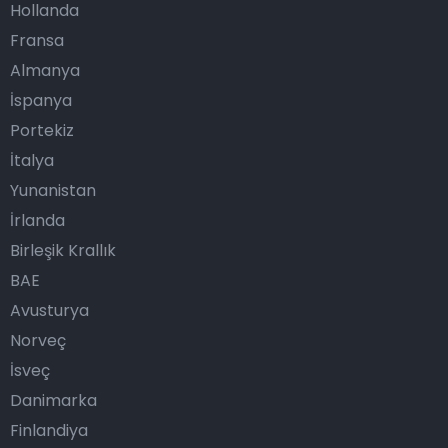
Hollanda
Fransa
Almanya
İspanya
Portekiz
İtalya
Yunanistan
İrlanda
Birleşik Krallık
BAE
Avusturya
Norveç
İsveç
Danimarka
Finlandiya