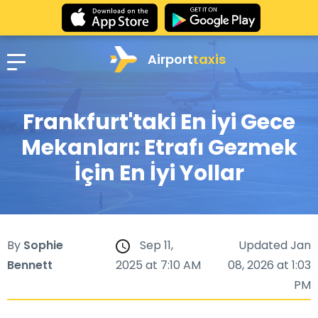
Airport
taxis
Frankfurt'taki En İyi Gece
Mekanları: Etrafı Gezmek
İçin En İyi Yollar
By
Sophie
Sep 11,
Updated Jan
Bennett
2025 at 7:10 AM
08, 2026 at 1:03
PM