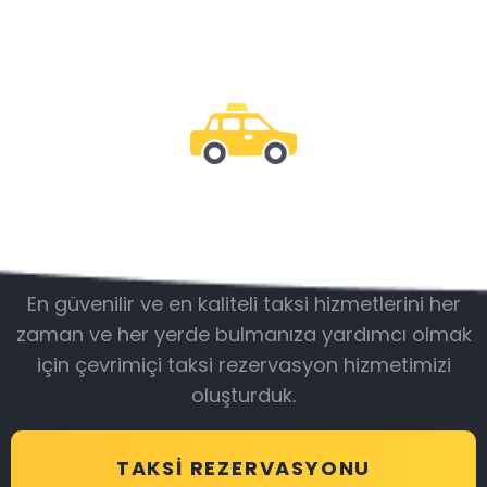
Bizimle olun
En güvenilir ve en kaliteli taksi hizmetlerini her
zaman ve her yerde bulmanıza yardımcı olmak
için çevrimiçi taksi rezervasyon hizmetimizi
oluşturduk.
TAKSI REZERVASYONU