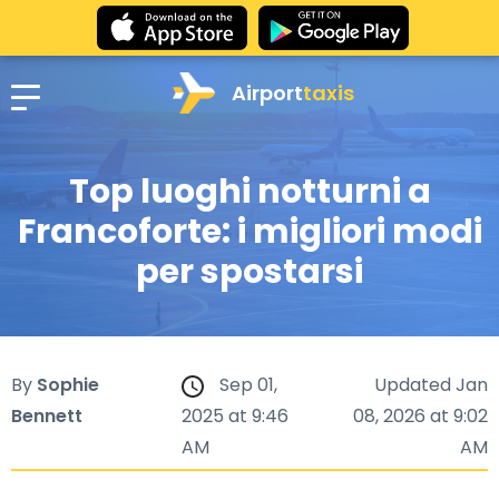
Airport
taxis
Top luoghi notturni a
Francoforte: i migliori modi
per spostarsi
By
Sophie
Sep 01,
Updated Jan
Bennett
2025 at 9:46
08, 2026 at 9:02
AM
AM