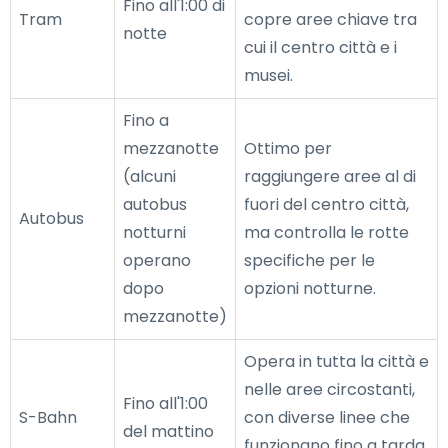
Fino all'1:00 di
Tram
copre aree chiave tra
notte
cui il centro città e i
musei.
Fino a
mezzanotte
Ottimo per
(alcuni
raggiungere aree al di
autobus
fuori del centro città,
Autobus
notturni
ma controlla le rotte
operano
specifiche per le
dopo
opzioni notturne.
mezzanotte)
Opera in tutta la città e
nelle aree circostanti,
Fino all'1:00
S-Bahn
con diverse linee che
del mattino
funzionano fino a tarda