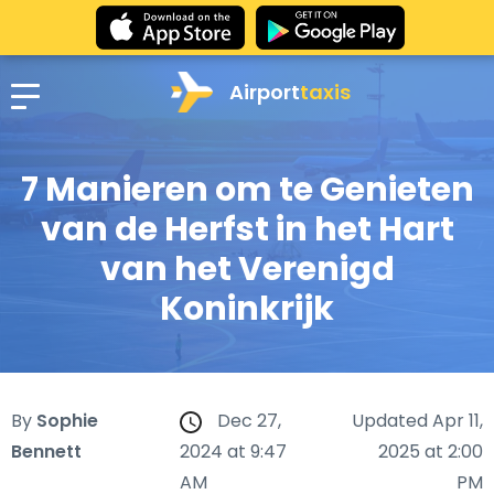
Airport
taxis
7 Manieren om te Genieten
van de Herfst in het Hart
van het Verenigd
Koninkrijk
By
Sophie
Dec 27,
Updated Apr 11,
Bennett
2024 at 9:47
2025 at 2:00
AM
PM