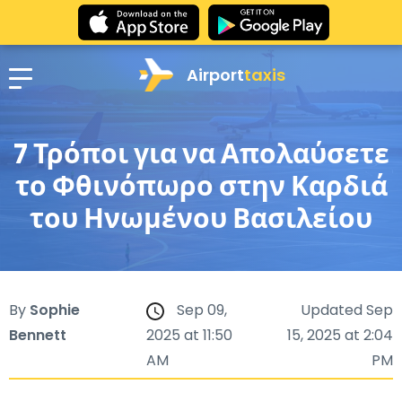
Airport
taxis
7 Τρόποι για να Απολαύσετε
το Φθινόπωρο στην Καρδιά
του Ηνωμένου Βασιλείου
By
Sophie
Sep 09,
Updated Sep
Bennett
2025 at 11:50
15, 2025 at 2:04
AM
PM