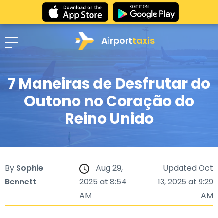
Airport
taxis
7 Maneiras de Desfrutar do
Outono no Coração do
Reino Unido
By
Sophie
Aug 29,
Updated Oct
Bennett
2025 at 8:54
13, 2025 at 9:29
AM
AM