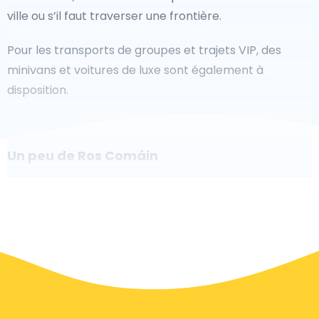
ville ou s’il faut traverser une frontière.
Pour les transports de groupes et trajets VIP, des
minivans et voitures de luxe sont également à
disposition.
Un peu de Ros Comáin
Êtes-vous à la recherche d'un taxi pour l'aéroport à
Ros Comáin ? Bien que ce soit un grand pays, le
nombre de taxis prêts à être utilisés dans chaque
zone permet de se rendre facilement et rapidement
à un aéroport, même à la demande. Bien que nous
vous recommandons de réserver votre transfert
aéroport en ligne sur notre site Web, pour vous faire