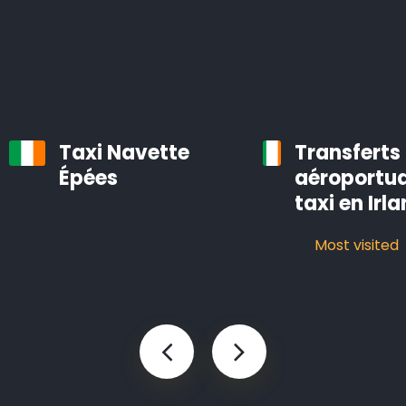
bien entretenues, équipées d’un système de
navigation et d’air conditionné.
Les chauffeurs professionnels d’Airporttaxis.com sont
ponctuels, aimables et attentifs aux besoins des
clients.
Taxi Navette
Transferts
Épées
aéroportua
Taxis d’aéroport à Ros Comáin
taxi en Irl
Infos pratiques à savoir sur les navettes d’aéroport
Most visited
Le temps est précieux. Vous pouvez gagner des
heures en utilisant Airporttaxis.com plutôt que les
transports en commun.
Nous proposons différents types de voitures bien
entretenues qui sont prévues pour les transports