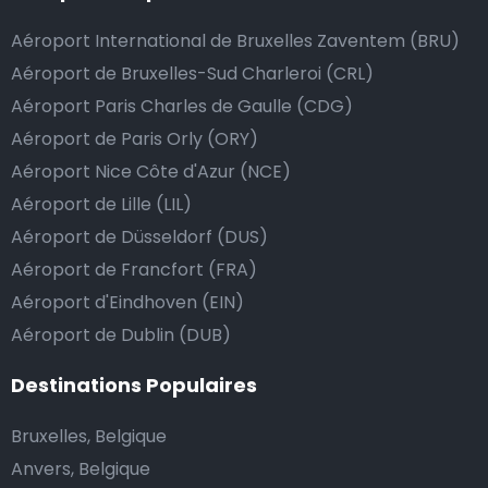
passe de la manière la plus sûre, confortable et
Aéroport International de Bruxelles Zaventem (BRU)
rapide possible. Si notre service répond ou même
dépasse vos attentes, vous avez bien sûr la possibilité
Aéroport de Bruxelles-Sud Charleroi (CRL)
de donner un pourboire.
Aéroport Paris Charles de Gaulle (CDG)
La manière la plus simple pour ce faire est d’arrondir
Aéroport de Paris Orly (ORY)
le prix de la course au montant supérieur, ou de dire
Aéroport Nice Côte d'Azur (NCE)
au chauffeur de ne pas rendre la monnaie après lui
Aéroport de Lille (LIL)
avoir donné un billet plus élevé que le prix de la
Aéroport de Düsseldorf (DUS)
course.
Aéroport de Francfort (FRA)
Aéroport d'Eindhoven (EIN)
Aéroport de Dublin (DUB)
Combien coûte une navette d’aéroport à Ros
Comáin?
Destinations Populaires
L’un des plus gros avantages des transports
Bruxelles, Belgique
d’aéroport proposés par Airport Taxis est un tarif fixe
Anvers, Belgique
pour votre navette.