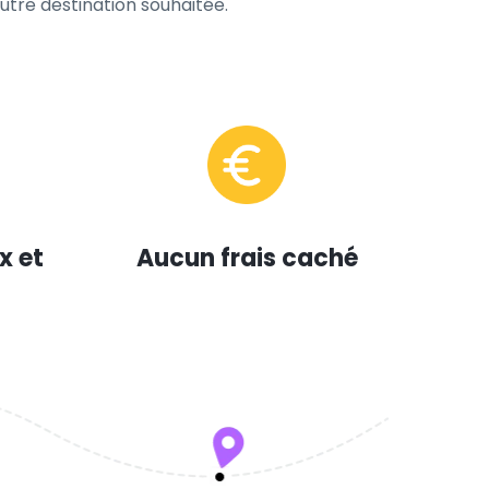
tre destination souhaitée.
x et
Aucun frais caché