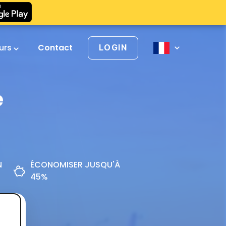
urs
Contact
LOGIN
e
N
ÉCONOMISER JUSQU'À
45%