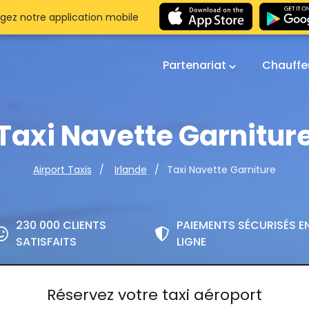
gez notre application mobile
Partenariat
Chauffe
Taxi Navette Garnitur
Taxi Navette Garniture
Airport Taxis
Irlande
230 000 CLIENTS
PAIEMENTS SÉCURISÉS E
SATISFAITS
LIGNE
Réservez votre taxi aéroport