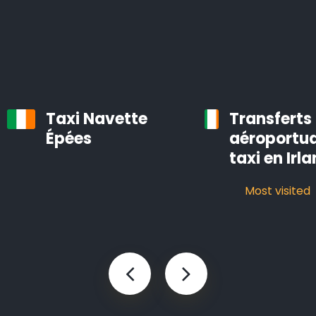
bien entretenues, équipées d’un système de
navigation et d’air conditionné.
Les chauffeurs professionnels d’Airporttaxis.com sont
ponctuels, aimables et attentifs aux besoins des
clients.
Taxi Navette
Transferts
Épées
aéroportua
Taxis d’aéroport à Dungarvan
taxi en Irl
Infos pratiques à savoir sur les navettes d’aéroport
Most visited
Le temps est précieux. Vous pouvez gagner des
heures en utilisant Airporttaxis.com plutôt que les
transports en commun.
Nous proposons différents types de voitures bien
entretenues qui sont prévues pour les transports