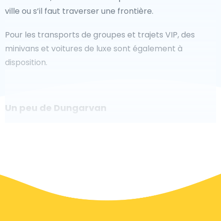
ville ou s’il faut traverser une frontière.
Pour les transports de groupes et trajets VIP, des
minivans et voitures de luxe sont également à
disposition.
Un peu de Dungarvan
Êtes-vous à la recherche d'un taxi pour l'aéroport à
Dungarvan ? Bien que ce soit un grand pays, le
nombre de taxis prêts à être utilisés dans chaque
zone permet de se rendre facilement et rapidement
à un aéroport, même à la demande. Bien que nous
vous recommandons de réserver votre transfert
aéroport en ligne sur notre site Web, pour vous faire