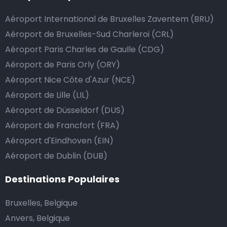
passe de la manière la plus sûre, confortable et
Aéroport International de Bruxelles Zaventem (BRU)
rapide possible. Si notre service répond ou même
dépasse vos attentes, vous avez bien sûr la possibilité
Aéroport de Bruxelles-Sud Charleroi (CRL)
de donner un pourboire.
Aéroport Paris Charles de Gaulle (CDG)
La manière la plus simple pour ce faire est d’arrondir
Aéroport de Paris Orly (ORY)
le prix de la course au montant supérieur, ou de dire
Aéroport Nice Côte d'Azur (NCE)
au chauffeur de ne pas rendre la monnaie après lui
Aéroport de Lille (LIL)
avoir donné un billet plus élevé que le prix de la
Aéroport de Düsseldorf (DUS)
course.
Aéroport de Francfort (FRA)
Aéroport d'Eindhoven (EIN)
Aéroport de Dublin (DUB)
Combien coûte une navette d’aéroport à
Dungarvan?
Destinations Populaires
L’un des plus gros avantages des transports
Bruxelles, Belgique
d’aéroport proposés par Airport Taxis est un tarif fixe
Anvers, Belgique
pour votre navette.