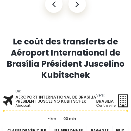
Le coût des transferts de
Aéroport International de
Brasília Président Juscelino
Kubitschek
De:
Vers:
AÉROPORT INTERNATIONAL DE BRASÍLIA
PRÉSIDENT JUSCELINO KUBITSCHEK
BRASILIA
Aéroport
Centre ville
- km
00 min
CLASSE DE VÉHICULE
LES PERSONNES
BAGAGES
PRIX