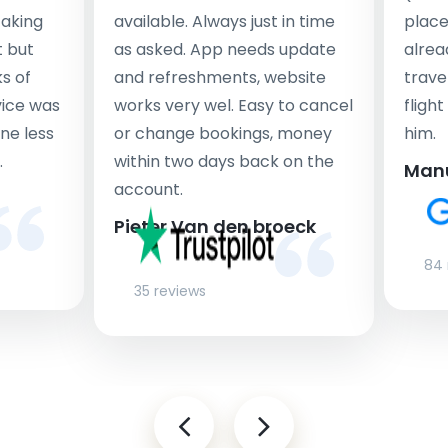
taking
available. Always just in time
place
t but
as asked. App needs update
alrea
s of
and refreshments, website
travel
rvice was
works very wel. Easy to cancel
fligh
ne less
or change bookings, money
him.
.
within two days back on the
Man
account.
Pieter Van den broeck
84 
35 reviews