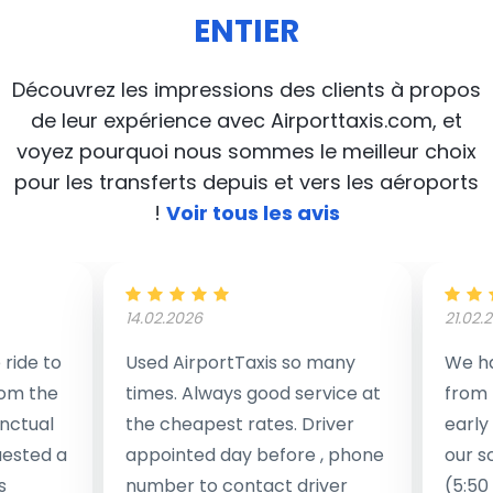
ENTIER
Découvrez les impressions des clients à propos
de leur expérience avec Airporttaxis.com, et
voyez pourquoi nous sommes le meilleur choix
pour les transferts depuis et vers les aéroports
!
Voir tous les avis
14.02.2026
21.02.
ride to
Used AirportTaxis so many
We ha
rom the
times. Always good service at
from 
nctual
the cheapest rates. Driver
early
uested a
appointed day before , phone
our s
s
number to contact driver
(5:50