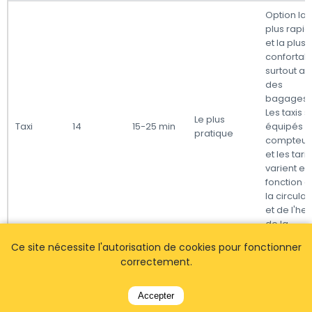
Option la
plus rapi
et la plus
confortabl
surtout a
des
bagages.
Les taxis s
Le plus
Taxi
14
15-25 min
équipés 
pratique
compteur
et les tarif
varient en
fonction 
la circulat
et de l'he
de la
journée.
Ce site nécessite l'autorisation de cookies pour fonctionner
correctement.
Plus
abordabl
que les tax
Accepter
avec des