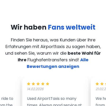
Wir haben
Fans weltweit
Finden Sie heraus, was Kunden über ihre
Erfahrungen mit Airporttaxis
zu sagen haben,
und sehen Sie, warum wir die
beste Wahl für
Ihre
Flughafentransfers sind!
Alle
Bewertungen anzeigen
14.02.2026
21.02.
ride to
Used AirportTaxis so many
We ha
rom the
times. Always good service at
from 