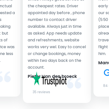
nctual
the cheapest rates. Driver
early
uested a
appointed day before , phone
our s
s
number to contact driver
(5:50
taking
available. Always just in time
place
t but
as asked. App needs update
alrea
s of
and refreshments, website
travel
rvice was
works very wel. Easy to cancel
fligh
ne less
or change bookings, money
him.
.
within two days back on the
Man
account.
Pieter Van den broeck
84 
35 reviews