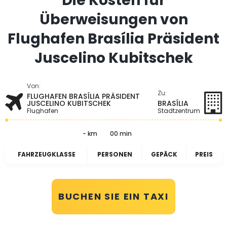
Die Kosten für
Überweisungen von
Flughafen Brasília Präsident
Juscelino Kubitschek
Von:
Zu:
FLUGHAFEN BRASÍLIA PRÄSIDENT
JUSCELINO KUBITSCHEK
BRASÍLIA
Flughafen
Stadtzentrum
- km
00 min
FAHRZEUGKLASSE
PERSONEN
GEPÄCK
PREIS
BUCHEN SIE EIN TAXI