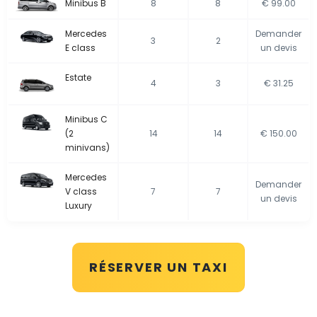
Minibus B
8
8
€ 99.00
Mercedes
Demander
3
2
E class
un devis
Estate
4
3
€ 31.25
Minibus C
(2
14
14
€ 150.00
minivans)
Mercedes
Demander
V class
7
7
un devis
Luxury
RÉSERVER UN TAXI