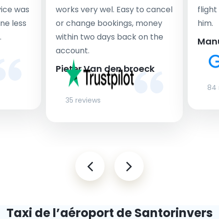
rvice was
works very wel. Easy to cancel
fligh
ne less
or change bookings, money
him.
.
within two days back on the
Man
account.
Pieter Van den broeck
84 
35 reviews
Taxi de l’aéroport de Santorin
vers