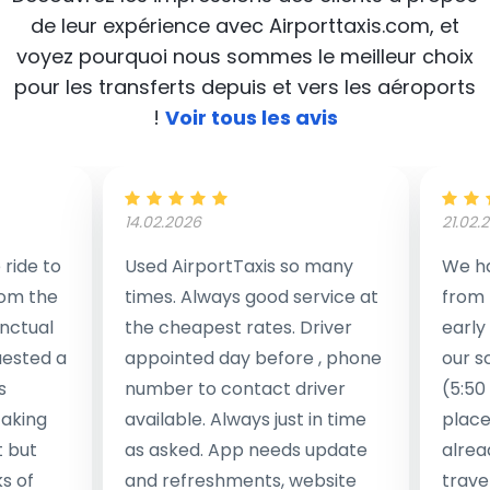
de leur expérience avec Airporttaxis.com, et
voyez pourquoi nous sommes le meilleur choix
pour les transferts depuis et vers les aéroports
!
Voir tous les avis
14.02.2026
21.02.
ride to
Used AirportTaxis so many
We ha
rom the
times. Always good service at
from 
nctual
the cheapest rates. Driver
early
uested a
appointed day before , phone
our s
s
number to contact driver
(5:50
taking
available. Always just in time
place
t but
as asked. App needs update
alrea
s of
and refreshments, website
travel