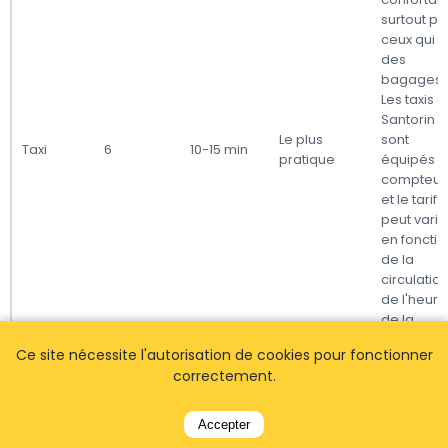
surtout po
ceux qui o
des
bagages.
Les taxis 
Santorin
Le plus
sont
Taxi
6
10-15 min
pratique
équipés 
compteur
et le tarif
peut varie
en fonctio
de la
circulation
de l'heure
de la
journée.
Ce site nécessite l'autorisation de cookies pour fonctionner
correctement.
Les bus
publics
offrent un
Accepter
option