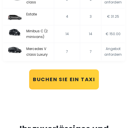
class
anfordern
Estate
4
3
€ 31.25
Minibus C (2
14
14
€ 150.00
minivans)
Mercedes V
Angebot
7
7
class Luxury
anfordern
BUCHEN SIE EIN TAXI