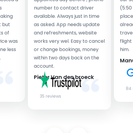
s
number to contact driver
(5:50
taking
available. Always just in time
place
t but
as asked. App needs update
alrea
s of
and refreshments, website
travel
rvice was
works very wel. Easy to cancel
fligh
ne less
or change bookings, money
him.
.
within two days back on the
Man
account.
Pieter Van den broeck
84 
35 reviews