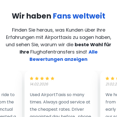
Wir haben
Fans weltweit
Finden Sie heraus, was Kunden über ihre
Erfahrungen mit Airporttaxis
zu sagen haben,
und sehen Sie, warum wir die
beste Wahl für
Ihre
Flughafentransfers sind!
Alle
Bewertungen anzeigen
14.02.2026
21.02.
ride to
Used AirportTaxis so many
We ha
rom the
times. Always good service at
from 
nctual
the cheapest rates. Driver
early
uested a
appointed day before , phone
our s