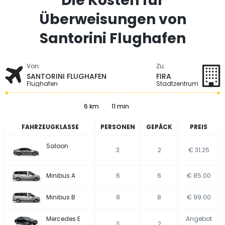
Die Kosten für
Überweisungen von
Santorini Flughafen
Von:
Zu:
SANTORINI FLUGHAFEN
FIRA
Flughafen
Stadtzentrum
6 km
11 min
FAHRZEUGKLASSE
PERSONEN
GEPÄCK
PREIS
Saloon
3
2
€ 31.25
Minibus A
6
6
€ 85.00
Minibus B
8
8
€ 99.00
Mercedes E
Angebot
3
2