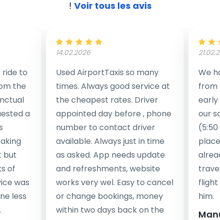
!
Voir tous les avis
14.02.2026
21.02.
ride to
Used AirportTaxis so many
We ha
rom the
times. Always good service at
from 
nctual
the cheapest rates. Driver
early
uested a
appointed day before , phone
our s
s
number to contact driver
(5:50
taking
available. Always just in time
place
t but
as asked. App needs update
alrea
s of
and refreshments, website
travel
rvice was
works very wel. Easy to cancel
fligh
ne less
or change bookings, money
him.
.
within two days back on the
Man