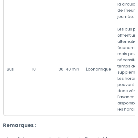
la circulat
de l'heure
journée.
Les bus pu
offrent un
alternativ
économi
mais peuv
nécessite
temps de t
Bus
10
30-40 min
Économique
supplémen
Les horair
peuvent va
donc vérif
l'avance l
disponibili
les horair
Remarques :