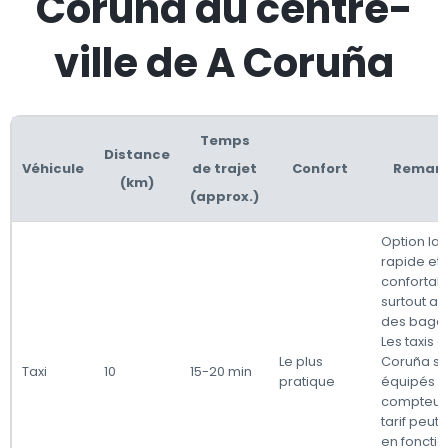
Coruña au centre-
ville de A Coruña
Temps
Distance
Véhicule
de trajet
Confort
Remar
(km)
(approx.)
Option la 
rapide et 
confortabl
surtout a
des baga
Les taxis à
Le plus
Coruña so
Taxi
10
15-20 min
pratique
équipés 
compteurs,
tarif peut 
en foncti