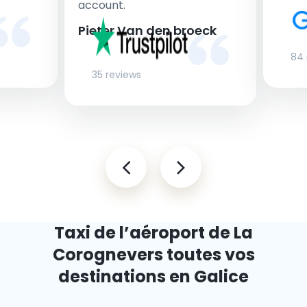
account.
Pieter Van den broeck
84 
35 reviews
Taxi de l’aéroport de La
Corogne
vers toutes vos
destinations en Galice