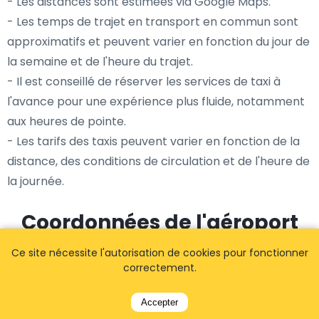
- Les distances sont estimées via Google Maps.
- Les temps de trajet en transport en commun sont
approximatifs et peuvent varier en fonction du jour de
la semaine et de l'heure du trajet.
- Il est conseillé de réserver les services de taxi à
l'avance pour une expérience plus fluide, notamment
aux heures de pointe.
- Les tarifs des taxis peuvent varier en fonction de la
distance, des conditions de circulation et de l'heure de
la journée.
Coordonnées de l'aéroport
Ce site nécessite l'autorisation de cookies pour fonctionner
correctement.
Code de l'aéroport:
(LCG)
Accepter
Nom:
Taxi et Navette Aéroport de La
Corogne