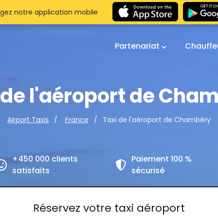
gez notre application mobile
Partenariat
Chauffe
 de l'aéroport de Cha
Taxi de l'aéroport de Chambéry
Airport Taxis
France
+450 000 clients
Paiement 100 %
satisfaits
sécurisé
Réservez votre taxi aéroport