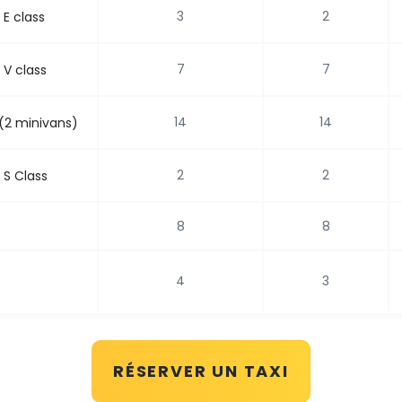
3
2
E class
7
7
V class
14
14
(2 minivans)
2
2
S Class
8
8
4
3
RÉSERVER UN TAXI