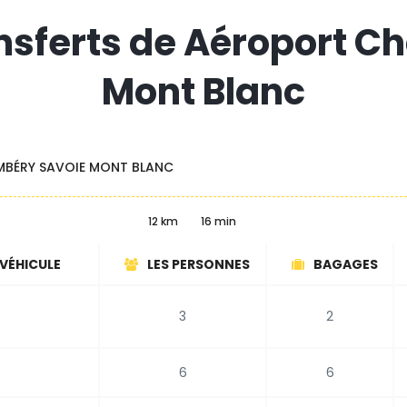
ansferts de Aéroport 
Mont Blanc
BÉRY SAVOIE MONT BLANC
12 km
16 min
 VÉHICULE
LES PERSONNES
BAGAGES
3
2
6
6