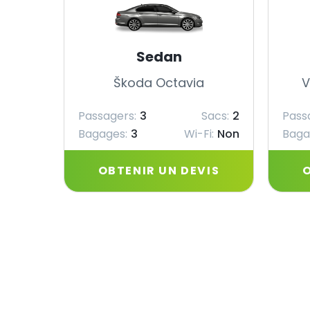
Sedan
Škoda Octavia
V
Passagers:
3
Sacs:
2
Pass
Bagages:
3
Wi-Fi:
Non
Baga
OBTENIR UN DEVIS
O