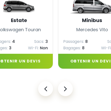
Estate
Minibus
olkswagen Touran
Mercedes Vito
agers:
4
Sacs:
3
Passagers:
8
S
ges:
3
Wi-Fi:
Non
Bagages:
8
Wi-Fi
BTENIR UN DEVIS
OBTENIR UN DEV