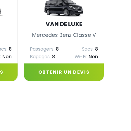
VAN DE LUXE
Mercedes Benz Classe V
Merc
acs:
8
Passagers:
8
Sacs:
8
Passag
:
Non
Bagages:
8
Wi-Fi:
Non
Bagag
IS
OBTENIR UN DEVIS
OB