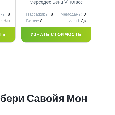
Мерседес Бенц V-Класс
Мер
ны:
8
Пассажиры:
8
Чемоданы:
8
Пасса
i:
Нет
Багаж:
8
Wi-Fi:
Да
Багаж:
ТЬ
УЗНАТЬ СТОИМОСТЬ
УЗ
мбери Савойя Мон