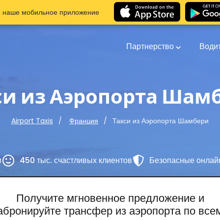
е наше мобильное приложение
Партнерство
Води
си из Аэропорта Шам
Такси из Аэропорта Шамбери
Airport Taxis
Франция
и
450 тыс. счастливых клиентов
Безопасные онлай
Получите мгновенное предложение и
абронируйте трансфер из аэропорта по все