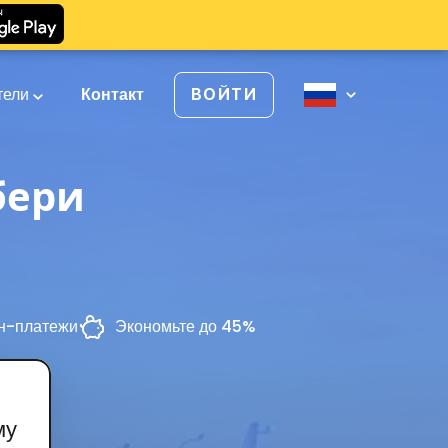
тели
Контакт
ВОЙТИ
бери
н-платежи
Экономьте до 45%
му