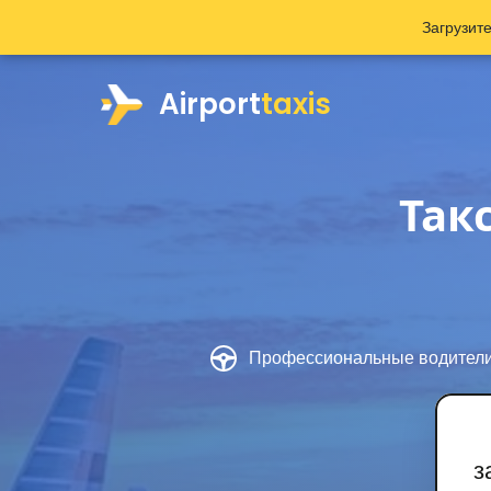
Загрузит
Airport
taxis
Так
Профессиональные водител
з