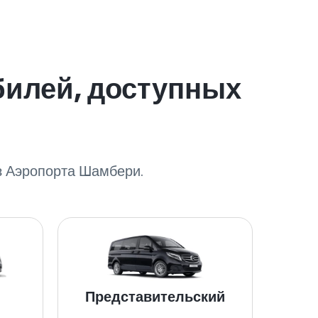
билей, доступных
з Аэропорта Шамбери.
Представительский
V