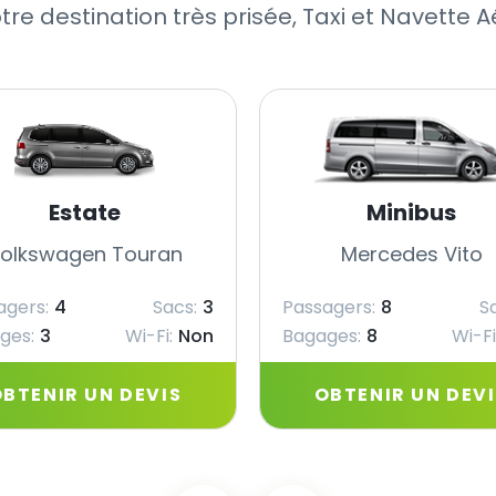
otre destination très prisée, Taxi et Navette
Estate
Minibus
olkswagen Touran
Mercedes Vito
agers:
4
Sacs:
3
Passagers:
8
S
ges:
3
Wi-Fi:
Non
Bagages:
8
Wi-Fi
BTENIR UN DEVIS
OBTENIR UN DEV