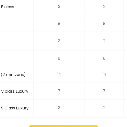
3
2
E class
8
8
3
2
6
6
14
14
 (2 minivans)
7
7
V class Luxury
3
2
S Class Luxury