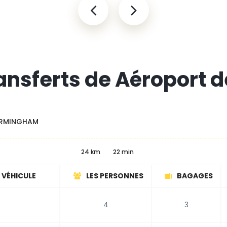
ransferts de Aéroport
IRMINGHAM
24 km
22 min
 VÉHICULE
LES PERSONNES
BAGAGES
4
3