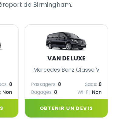
 Aéroport de Birmingham.
VAN DE LUXE
Mercedes Benz Classe V
Merc
acs:
8
Passagers:
8
Sacs:
8
Passag
:
Non
Bagages:
8
Wi-Fi:
Non
Bagag
IS
OBTENIR UN DEVIS
OB