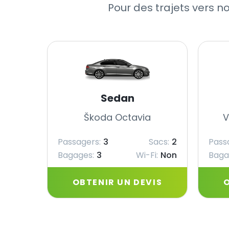
Pour des trajets vers n
Sedan
Škoda Octavia
V
Passagers:
3
Sacs:
2
Pass
Bagages:
3
Wi-Fi:
Non
Baga
OBTENIR UN DEVIS
O