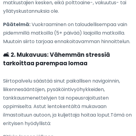
matkustajien kesken, eikä polttoaine-, vakuutus- tai
yllätyskustannuksia ole.
Päätelmä:
Vuokraaminen on taloudellisempaa vain
pidemmillä matkoilla (5+ päivää) laajoilla matkoilla.
Muutoin siirto tarjoaa ennakoitavamman hinnoittelun.
🛋️ 2. Mukavuus: Vähemmän stressiä
tarkoittaa parempaa lomaa
Siirtopalvelu säästää sinut paikallisen navigoinnin,
liikennesääntöjen, pysäköintivyöhykkeiden,
tankkausmenettelyjen tai nopeusrajoitusten
oppimiselta. Astut lentokentältä mukavaan
ilmastoituun autoon, ja kuljettaja hoitaa loput.Tämä on
erityisen hyödyllistä: