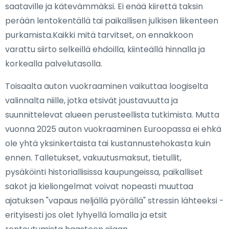
saataville ja kätevämmäksi. Ei enää kiirettä taksin
perään lentokentällä tai paikallisen julkisen liikenteen
purkamista.Kaikki mitä tarvitset, on ennakkoon
varattu siirto selkeillä ehdoilla, kiinteällä hinnalla ja
korkealla palvelutasolla.
Toisaalta auton vuokraaminen vaikuttaa loogiselta
valinnalta niille, jotka etsivät joustavuutta ja
suunnittelevat alueen perusteellista tutkimista. Mutta
vuonna 2025 auton vuokraaminen Euroopassa ei ehkä
ole yhtä yksinkertaista tai kustannustehokasta kuin
ennen. Talletukset, vakuutusmaksut, tietullit,
pysäköinti historiallisissa kaupungeissa, paikalliset
sakot ja kieliongelmat voivat nopeasti muuttaa
ajatuksen "vapaus neljällä pyörällä" stressin lähteeksi -
erityisesti jos olet lyhyellä lomalla ja etsit