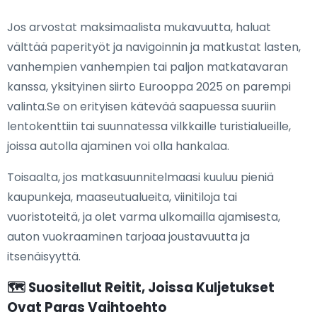
Jos arvostat maksimaalista mukavuutta, haluat
välttää paperityöt ja navigoinnin ja matkustat lasten,
vanhempien vanhempien tai paljon matkatavaran
kanssa, yksityinen siirto Eurooppa 2025 on parempi
valinta.Se on erityisen kätevää saapuessa suuriin
lentokenttiin tai suunnatessa vilkkaille turistialueille,
joissa autolla ajaminen voi olla hankalaa.
Toisaalta, jos matkasuunnitelmaasi kuuluu pieniä
kaupunkeja, maaseutualueita, viinitiloja tai
vuoristoteitä, ja olet varma ulkomailla ajamisesta,
auton vuokraaminen tarjoaa joustavuutta ja
itsenäisyyttä.
🗺️ Suositellut Reitit, Joissa Kuljetukset
Ovat Paras Vaihtoehto