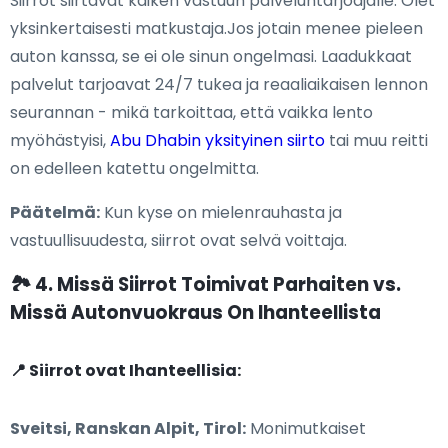
Siirrot siirtävät kaiken vastuun palveluntarjoajalle. Olet
yksinkertaisesti matkustaja.Jos jotain menee pieleen
auton kanssa, se ei ole sinun ongelmasi. Laadukkaat
palvelut tarjoavat 24/7 tukea ja reaaliaikaisen lennon
seurannan - mikä tarkoittaa, että vaikka lento
myöhästyisi,
Abu Dhabin yksityinen siirto
tai muu reitti
on edelleen katettu ongelmitta.
Päätelmä:
Kun kyse on mielenrauhasta ja
vastuullisuudesta, siirrot ovat selvä voittaja.
🏞️ 4. Missä Siirrot Toimivat Parhaiten vs.
Missä Autonvuokraus On Ihanteellista
📍 Siirrot ovat Ihanteellisia:
Sveitsi, Ranskan Alpit, Tirol:
Monimutkaiset