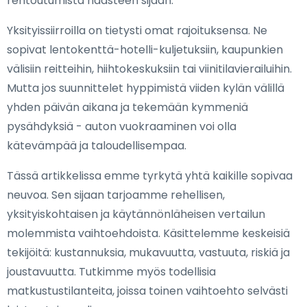
rentoutumista haasteen sijaan.
Yksityissiirroilla on tietysti omat rajoituksensa. Ne
sopivat lentokenttä-hotelli-kuljetuksiin, kaupunkien
välisiin reitteihin, hiihtokeskuksiin tai viinitilavierailuihin.
Mutta jos suunnittelet hyppimistä viiden kylän välillä
yhden päivän aikana ja tekemään kymmeniä
pysähdyksiä - auton vuokraaminen voi olla
kätevämpää ja taloudellisempaa.
Tässä artikkelissa emme tyrkytä yhtä kaikille sopivaa
neuvoa. Sen sijaan tarjoamme rehellisen,
yksityiskohtaisen ja käytännönläheisen vertailun
molemmista vaihtoehdoista. Käsittelemme keskeisiä
tekijöitä: kustannuksia, mukavuutta, vastuuta, riskiä ja
joustavuutta. Tutkimme myös todellisia
matkustustilanteita, joissa toinen vaihtoehto selvästi