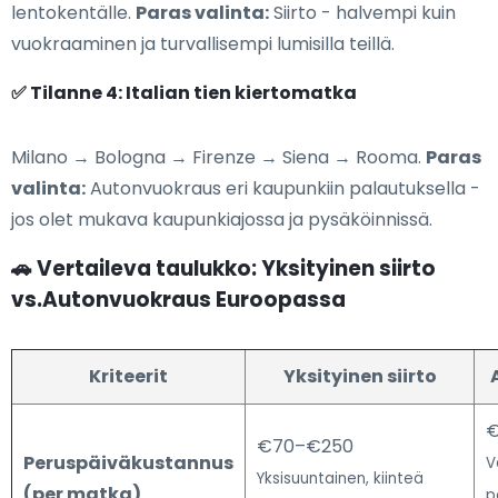
lentokentälle.
Paras valinta:
Siirto - halvempi kuin
vuokraaminen ja turvallisempi lumisilla teillä.
✅ Tilanne 4: Italian tien kiertomatka
Milano → Bologna → Firenze → Siena → Rooma.
Paras
valinta:
Autonvuokraus eri kaupunkiin palautuksella -
jos olet mukava kaupunkiajossa ja pysäköinnissä.
🚗 Vertaileva taulukko: Yksityinen siirto
vs.Autonvuokraus Euroopassa
Kriteerit
Yksityinen siirto
€
€70–€250
Peruspäiväkustannus
V
Yksisuuntainen, kiinteä
(per matka)
p