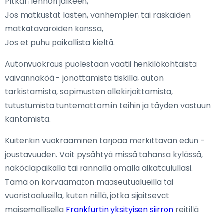
Pitkän lennon jälkeen,
Jos matkustat lasten, vanhempien tai raskaiden
matkatavaroiden kanssa,
Jos et puhu paikallista kieltä.
Autonvuokraus puolestaan vaatii henkilökohtaista
vaivannäköä - jonottamista tiskillä, auton
tarkistamista, sopimusten allekirjoittamista,
tutustumista tuntemattomiin teihin ja täyden vastuun
kantamista.
Kuitenkin vuokraaminen tarjoaa merkittävän edun -
joustavuuden. Voit pysähtyä missä tahansa kylässä,
näköalapaikalla tai rannalla omalla aikataulullasi.
Tämä on korvaamaton maaseutualueilla tai
vuoristoalueilla, kuten niillä, jotka sijaitsevat
maisemallisella
Frankfurtin yksityisen siirron
reitillä