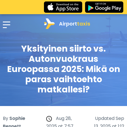
Airport
taxis
Yksityinen siirto vs.
Autonvuokraus
Euroopassa 2025: Mikä on
paras vaihtoehto
matkallesi?
By
Sophie
Aug 28,
Updated Sep
Bennett
2025 at 7:57
13, 2025 at 1:12