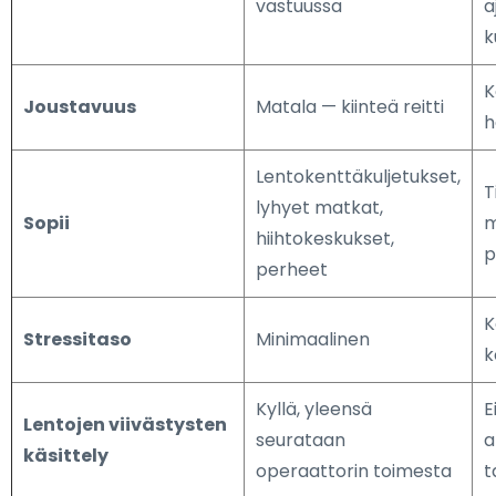
vastuussa
a
k
K
Joustavuus
Matala — kiinteä reitti
h
Lentokenttäkuljetukset,
T
lyhyet matkat,
Sopii
m
hiihtokeskukset,
p
perheet
K
Stressitaso
Minimaalinen
k
Kyllä, yleensä
E
Lentojen viivästysten
seurataan
a
käsittely
operaattorin toimesta
t