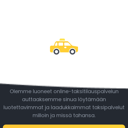
Ole mukana
Olemme luoneet online-taksitilauspalvelun
auttaaksemme sinua löytämään
luotettavimmat ja laadukkaimmat taksipalvelut
milloin ja missä tahansa.