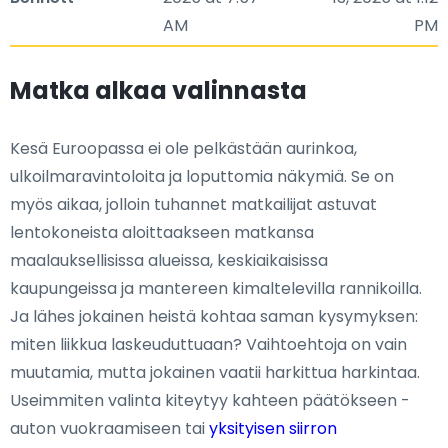
AM
PM
Matka alkaa valinnasta
Kesä Euroopassa ei ole pelkästään aurinkoa,
ulkoilmaravintoloita ja loputtomia näkymiä. Se on
myös aikaa, jolloin tuhannet matkailijat astuvat
lentokoneista aloittaakseen matkansa
maalauksellisissa alueissa, keskiaikaisissa
kaupungeissa ja mantereen kimaltelevilla rannikoilla.
Ja lähes jokainen heistä kohtaa saman kysymyksen:
miten liikkua laskeuduttuaan? Vaihtoehtoja on vain
muutamia, mutta jokainen vaatii harkittua harkintaa.
Useimmiten valinta kiteytyy kahteen päätökseen -
auton vuokraamiseen tai
yksityisen siirron