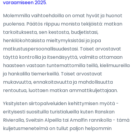
varaamiseen 2025
.
Molemmilla vaihtoehdoilla on omat hyvät ja huonot
puolensa. Päätös riippuu monista tekijöistä: matkan
tarkoituksesta, sen kestosta, budjetistasi,
henkilökohtaisista mieltymyksistäsi ja jopa
matkustuspersoonallisuudestasi. Toiset arvostavat
täyttä kontrollia ja itsenäisyyttä, valmiita ottamaan
haasteen vastaan tuntemattomilla teillä, kielimuureilla
ja hankalilla tiemerkeillä. Toiset arvostavat
mukavuutta, ennakoitavuutta ja mahdollisuutta
rentoutua, luottaen matkan ammattikuljettajaan.
Yksityisten siirtopalveluiden kehittymisen myötä -
erityisesti suosituilla turistialueilla kuten Ranskan
Rivieralla, Sveitsin Alpeilla tai Amalfin rannikolla - tämä
kuljetusmenetelmä on tullut paljon helpommin