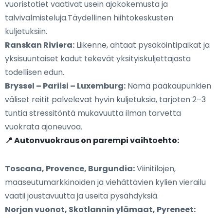
vuoristotiet vaativat usein ajokokemusta ja
talvivalmisteluja.Täydellinen hiihtokeskusten
kuljetuksiin.
Ranskan Riviera:
Liikenne, ahtaat pysäköintipaikat ja
yksisuuntaiset kadut tekevät yksityiskuljettajasta
todellisen edun.
Bryssel – Pariisi – Luxemburg:
Nämä pääkaupunkien
väliset reitit palvelevat hyvin kuljetuksia, tarjoten 2–3
tuntia stressitöntä mukavuutta ilman tarvetta
vuokrata ajoneuvoa.
📍 Autonvuokraus on parempi vaihtoehto:
Toscana, Provence, Burgundia:
Viinitilojen,
maaseutumarkkinoiden ja viehättävien kylien vierailu
vaatii joustavuutta ja useita pysähdyksiä.
Norjan vuonot, Skotlannin ylämaat, Pyreneet: