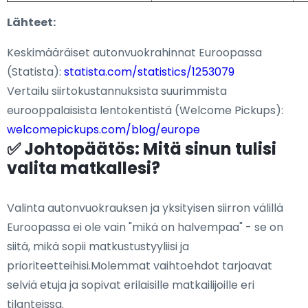
Lähteet:
Keskimääräiset autonvuokrahinnat Euroopassa
(Statista):
statista.com/statistics/1253079
Vertailu siirtokustannuksista suurimmista
eurooppalaisista lentokentistä (Welcome Pickups):
welcomepickups.com/blog/europe
✅ Johtopäätös: Mitä sinun tulisi
valita matkallesi?
Valinta autonvuokrauksen ja yksityisen siirron välillä
Euroopassa ei ole vain "mikä on halvempaa" - se on
siitä, mikä sopii matkustustyyliisi ja
prioriteetteihisi.Molemmat vaihtoehdot tarjoavat
selviä etuja ja sopivat erilaisille matkailijoille eri
tilanteissa.