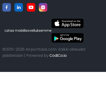
Lataa mobiilisovelluksemme
©2015-2026 Airporttaxis.com.
Kaikki oikeudet
pidätetään | Powered by
CodiCo.io