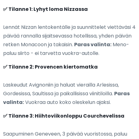
✅ Tilanne 1: Lyhyt loma Nizzassa
Lennät Nizzan lentokentälle ja suunnittelet viettäväsi 4
päivää rannalla sijaitsevassa hotellissa, yhden päivän
retken Monacoon ja takaisin.
Paras valinta:
Meno-
paluu siirto - ei tarvetta vuokra-autolle.
✅ Tilanne 2: Provencen kiertomatka
Laskeudut Avignoniin ja haluat vierailla Arlesissa,
Gordesissa, Saultissa ja paikallisissa viinitiloilla.
Paras
valinta:
Vuokraa auto koko oleskelun ajaksi.
✅ Tilanne 3: Hiihtoviikonloppu Courchevelissa
Saapuminen Geneveen, 3 päivää vuoristossa, paluu