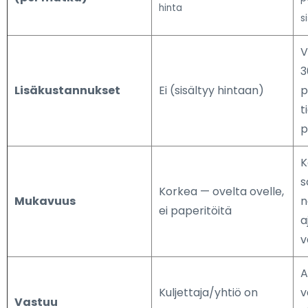
hinta
s
V
3
Lisäkustannukset
Ei (sisältyy hintaan)
p
t
p
K
s
Korkea — ovelta ovelle,
Mukavuus
n
ei paperitöitä
a
v
A
Kuljettaja/yhtiö on
v
Vastuu