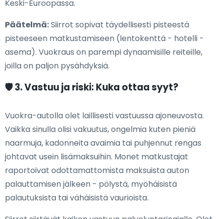
Keski-Euroopassa.
Päätelmä:
Siirrot sopivat täydellisesti pisteestä
pisteeseen matkustamiseen (lentokenttä - hotelli -
asema). Vuokraus on parempi dynaamisille reiteille,
joilla on paljon pysähdyksiä.
🛡️ 3. Vastuu ja riski: Kuka ottaa syyt?
Vuokra-autolla olet laillisesti vastuussa ajoneuvosta.
Vaikka sinulla olisi vakuutus, ongelmia kuten pieniä
naarmuja, kadonneita avaimia tai puhjennut rengas
johtavat usein lisämaksuihin. Monet matkustajat
raportoivat odottamattomista maksuista auton
palauttamisen jälkeen - pölystä, myöhäisistä
palautuksista tai vähäisistä vaurioista.