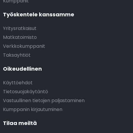
Kumppanit
Työskentele kanssamme
Yritysratkaisut
Matkatoimisto
Verkkokumppanit
Taksayhtiöt
Oikeudellinen
Käyttöehdot
Tietosuojakäytäntö
Vastuullinen tietojen paljastaminen
Kumppanin kirjautuminen
Tilaa meiltä