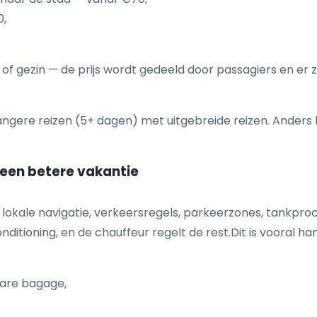
0,
tel of gezin — de prijs wordt gedeeld door passagiers en er
langere reizen (5+ dagen) met uitgebreide reizen. Ander
 een betere vakantie
lokale navigatie, verkeersregels, parkeerzones, tankproce
ditioning, en de chauffeur regelt de rest.Dit is vooral han
ware bagage,