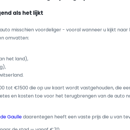
end als het lijkt
n auto misschien voordeliger - vooral wanneer u kijkt na
ten omvatten:
an het land),
g),
Zwitserland.
0 tot €1500 die op uw kaart wordt vastgehouden, die ee
etes en kosten toe voor het terugbrengen van de auto na
 de Gaulle
daarentegen heeft een vaste prijs die u van tev
 naar de stad — vanaf €70,