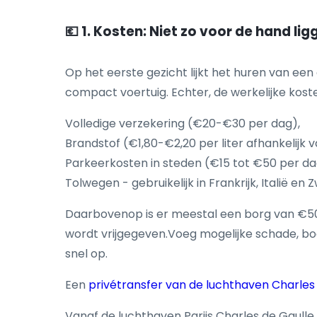
💶 1. Kosten: Niet zo voor de hand ligg
Op het eerste gezicht lijkt het huren van ee
compact voertuig. Echter, de werkelijke kos
Volledige verzekering (€20-€30 per dag),
Brandstof (€1,80-€2,20 per liter afhankelijk v
Parkeerkosten in steden (€15 tot €50 per da
Tolwegen - gebruikelijk in Frankrijk, Italië en 
Daarbovenop is er meestal een borg van €50
wordt vrijgegeven.Voeg mogelijke schade, bo
snel op.
Een
privétransfer van de luchthaven Charles
Vanaf de luchthaven Parijs Charles de Gaulle