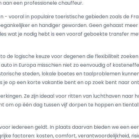
n aan een professionele chauffeur.
 - vooral in populaire toeristische gebieden zoals de Fra
oegankelijker en handiger geworden. Geen gehaast meer 
es wat je nodig hebt is een vooraf geboekte transfer met
to de logische keuze voor degenen die flexibiliteit zoeken
auto in Europa misschien niet zo eenvoudig of kosteneffect
torische steden, lokale boetes en taalproblemen kunnen sn
ls je op een korte vakantie bent en op zoek bent naar ont
kingen. Ze zijn ideaal voor ritten van luchthaven naar hot
nt om op één dag tussen vijf dorpen te hoppen en tienta
 voor iedereen geldt. In plaats daarvan bieden we een eerl
ijke factoren: kosten, comfort, verantwoordelijkheid, risic