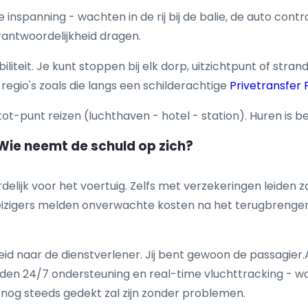
inspanning - wachten in de rij bij de balie, de auto con
antwoordelijkheid dragen.
iliteit. Je kunt stoppen bij elk dorp, uitzichtpunt of stra
regio's zoals die langs een schilderachtige
Privetransfer 
tot-punt reizen (luchthaven - hotel - station). Huren is 
: Wie neemt de schuld op zich?
elijk voor het voertuig. Zelfs met verzekeringen leiden za
eizigers melden onverwachte kosten na het terugbrengen v
id naar de dienstverlener. Jij bent gewoon de passagier.Al
eden 24/7 ondersteuning en real-time vluchttracking - wat
nog steeds gedekt zal zijn zonder problemen.