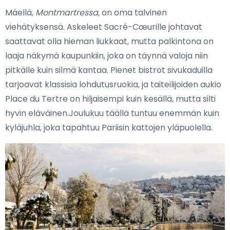
Mäellä,
Montmartressa
, on oma talvinen
viehätyksensä. Askeleet Sacré-Cœurille johtavat
saattavat olla hieman liukkaat, mutta palkintona on
laaja näkymä kaupunkiin, joka on täynnä valoja niin
pitkälle kuin silmä kantaa. Pienet bistrot sivukaduilla
tarjoavat klassisia lohdutusruokia, ja taiteilijoiden aukio
Place du Tertre on hiljaisempi kuin kesällä, mutta silti
hyvin eläväinen.Joulukuu täällä tuntuu enemmän kuin
kyläjuhla, joka tapahtuu Pariisin kattojen yläpuolella.