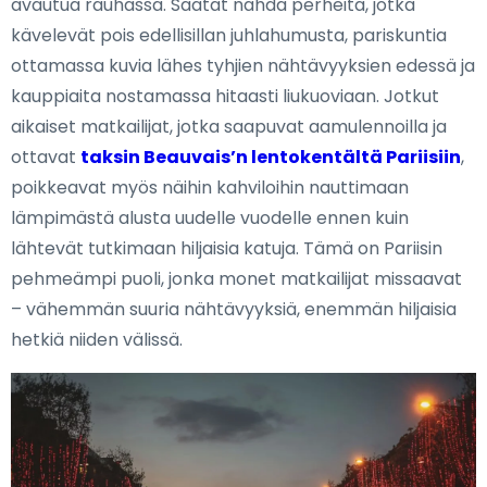
avautua rauhassa. Saatat nähdä perheitä, jotka
kävelevät pois edellisillan juhlahumusta, pariskuntia
ottamassa kuvia lähes tyhjien nähtävyyksien edessä ja
kauppiaita nostamassa hitaasti liukuoviaan. Jotkut
aikaiset matkailijat, jotka saapuvat aamulennoilla ja
ottavat
taksin Beauvais’n lentokentältä Pariisiin
,
poikkeavat myös näihin kahviloihin nauttimaan
lämpimästä alusta uudelle vuodelle ennen kuin
lähtevät tutkimaan hiljaisia katuja. Tämä on Pariisin
pehmeämpi puoli, jonka monet matkailijat missaavat
– vähemmän suuria nähtävyyksiä, enemmän hiljaisia
hetkiä niiden välissä.