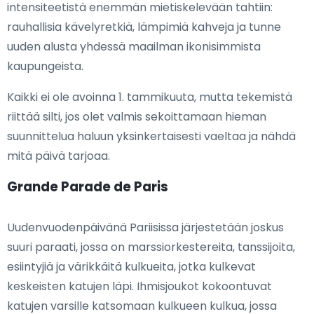
intensiteetistä enemmän mietiskelevään tahtiin:
rauhallisia kävelyretkiä, lämpimiä kahveja ja tunne
uuden alusta yhdessä maailman ikonisimmista
kaupungeista.
Kaikki ei ole avoinna 1. tammikuuta, mutta tekemistä
riittää silti, jos olet valmis sekoittamaan hieman
suunnittelua haluun yksinkertaisesti vaeltaa ja nähdä
mitä päivä tarjoaa.
Grande Parade de Paris
Uudenvuodenpäivänä Pariisissa järjestetään joskus
suuri paraati, jossa on marssiorkestereita, tanssijoita,
esiintyjiä ja värikkäitä kulkueita, jotka kulkevat
keskeisten katujen läpi. Ihmisjoukot kokoontuvat
katujen varsille katsomaan kulkueen kulkua, jossa