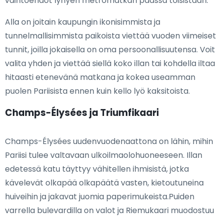
vaihtoehdot lyhyen metromatkan päässä toisistaan.
Alla on joitain kaupungin ikonisimmista ja
tunnelmallisimmista paikoista viettää vuoden viimeiset
tunnit, joilla jokaisella on oma persoonallisuutensa. Voit
valita yhden ja viettää siellä koko illan tai kohdella iltaa
hitaasti etenevänä matkana ja kokea useamman
puolen Pariisista ennen kuin kello lyö kaksitoista.
Champs-Élysées ja Triumfikaari
Champs-Élysées uudenvuodenaattona on lähin, mihin
Pariisi tulee valtavaan ulkoilmaolohuoneeseen. Illan
edetessä katu täyttyy vähitellen ihmisistä, jotka
kävelevät olkapää olkapäätä vasten, kietoutuneina
huiveihin ja jakavat juomia paperimukeista.Puiden
varrella bulevardilla on valot ja Riemukaari muodostuu