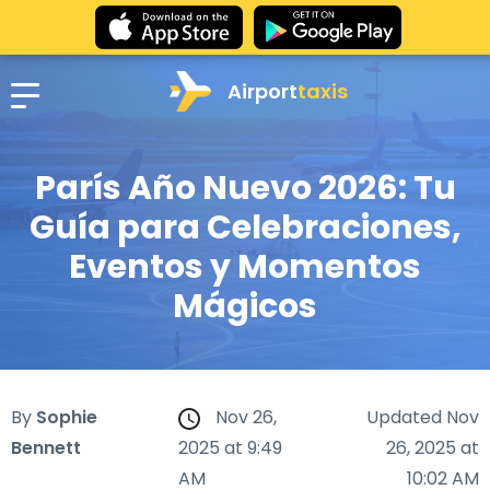
Airport
taxis
París Año Nuevo 2026: Tu
Guía para Celebraciones,
Eventos y Momentos
Mágicos
By
Sophie
Nov 26,
Updated Nov
Bennett
2025 at 9:49
26, 2025 at
AM
10:02 AM