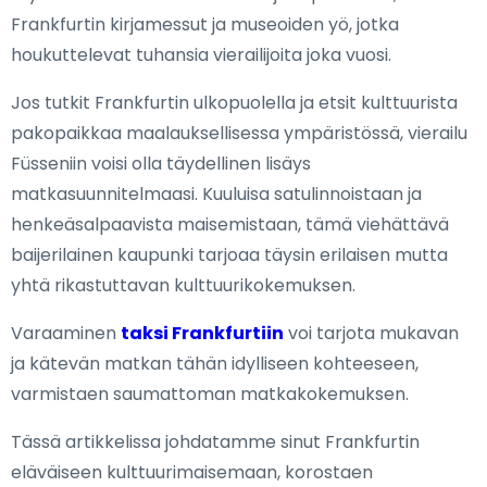
Frankfurtin kirjamessut ja museoiden yö, jotka
houkuttelevat tuhansia vierailijoita joka vuosi.
Jos tutkit Frankfurtin ulkopuolella ja etsit kulttuurista
pakopaikkaa maalauksellisessa ympäristössä, vierailu
Füsseniin voisi olla täydellinen lisäys
matkasuunnitelmaasi. Kuuluisa satulinnoistaan ja
henkeäsalpaavista maisemistaan, tämä viehättävä
baijerilainen kaupunki tarjoaa täysin erilaisen mutta
yhtä rikastuttavan kulttuurikokemuksen.
Varaaminen
taksi Frankfurtiin
voi tarjota mukavan
ja kätevän matkan tähän idylliseen kohteeseen,
varmistaen saumattoman matkakokemuksen.
Tässä artikkelissa johdatamme sinut Frankfurtin
eläväiseen kulttuurimaisemaan, korostaen