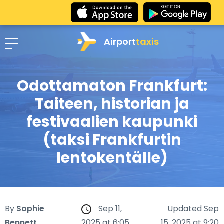
Airport
taxis
Odottamaton Frankfurt:
Taiteen, historian ja
festivaalien kaupunki
(taksi Frankfurtin
lentokentälle)
By
Sophie
Sep 11,
Updated Sep
Bennett
2025 at 6:05
15, 2025 at 9:20