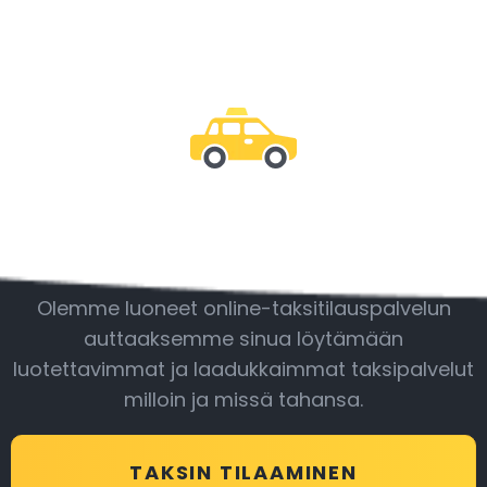
Ole mukana
Olemme luoneet online-taksitilauspalvelun
auttaaksemme sinua löytämään
luotettavimmat ja laadukkaimmat taksipalvelut
milloin ja missä tahansa.
TAKSIN TILAAMINEN