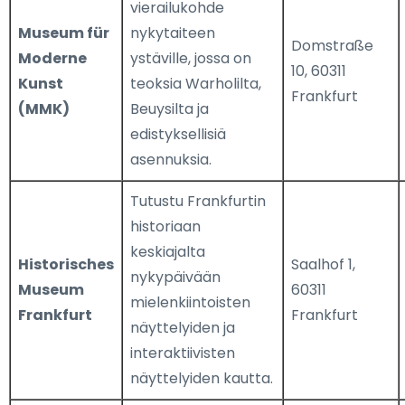
vierailukohde
Museum für
nykytaiteen
Domstraße
Moderne
ystäville, jossa on
10, 60311
Kunst
teoksia Warholilta,
Frankfurt
(MMK)
Beuysilta ja
edistyksellisiä
asennuksia.
Tutustu Frankfurtin
historiaan
keskiajalta
Historisches
Saalhof 1,
nykypäivään
Museum
60311
mielenkiintoisten
Frankfurt
Frankfurt
näyttelyiden ja
interaktiivisten
näyttelyiden kautta.