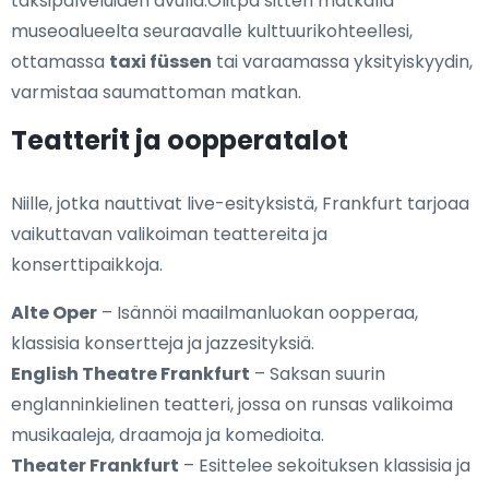
taksipalveluiden avulla.Olitpa sitten matkalla
museoalueelta seuraavalle kulttuurikohteellesi,
ottamassa
taxi füssen
tai varaamassa yksityiskyydin,
varmistaa saumattoman matkan.
Teatterit ja oopperatalot
Niille, jotka nauttivat live-esityksistä, Frankfurt tarjoaa
vaikuttavan valikoiman teattereita ja
konserttipaikkoja.
Alte Oper
– Isännöi maailmanluokan oopperaa,
klassisia konsertteja ja jazzesityksiä.
English Theatre Frankfurt
– Saksan suurin
englanninkielinen teatteri, jossa on runsas valikoima
musikaaleja, draamoja ja komedioita.
Theater Frankfurt
– Esittelee sekoituksen klassisia ja