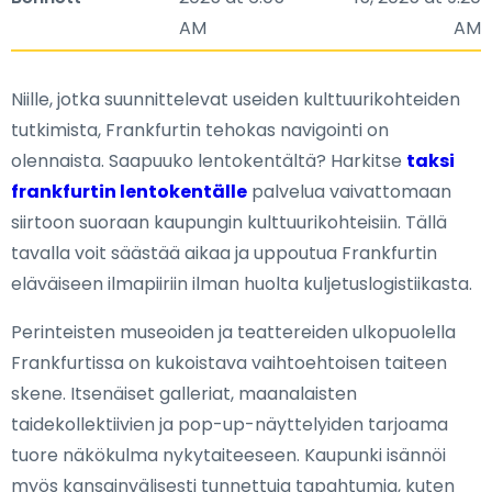
AM
AM
Niille, jotka suunnittelevat useiden kulttuurikohteiden
tutkimista, Frankfurtin tehokas navigointi on
olennaista. Saapuuko lentokentältä? Harkitse
taksi
frankfurtin lentokentälle
palvelua vaivattomaan
siirtoon suoraan kaupungin kulttuurikohteisiin. Tällä
tavalla voit säästää aikaa ja uppoutua Frankfurtin
eläväiseen ilmapiiriin ilman huolta kuljetuslogistiikasta.
Perinteisten museoiden ja teattereiden ulkopuolella
Frankfurtissa on kukoistava vaihtoehtoisen taiteen
skene. Itsenäiset galleriat, maanalaisten
taidekollektiivien ja pop-up-näyttelyiden tarjoama
tuore näkökulma nykytaiteeseen. Kaupunki isännöi
myös kansainvälisesti tunnettuja tapahtumia, kuten