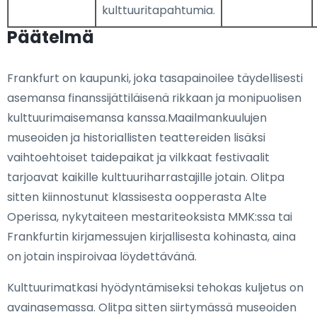
kulttuuritapahtumia.
Päätelmä
Frankfurt on kaupunki, joka tasapainoilee täydellisesti
asemansa finanssijättiläisenä rikkaan ja monipuolisen
kulttuurimaisemansa kanssa.Maailmankuulujen
museoiden ja historiallisten teattereiden lisäksi
vaihtoehtoiset taidepaikat ja vilkkaat festivaalit
tarjoavat kaikille kulttuuriharrastajille jotain. Olitpa
sitten kiinnostunut klassisesta oopperasta Alte
Operissa, nykytaiteen mestariteoksista MMK:ssa tai
Frankfurtin kirjamessujen kirjallisesta kohinasta, aina
on jotain inspiroivaa löydettävänä.
Kulttuurimatkasi hyödyntämiseksi tehokas kuljetus on
avainasemassa. Olitpa sitten siirtymässä museoiden