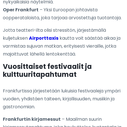
nykyaikaisia näytelmiä.
Oper Frankfurt
– Yksi Euroopan johtavista
oopperataloista, joka tarjoaa arvostettuja tuotantoja.
Jotta teatteri-ilta olisi stressitön, järjestämällä
kuljetuksen
Airporttaxis
kautta voit säästää aikaa ja
varmistaa sujuvan matkan, erityisesti vieraille, jotka
majoittuvat lähellä lentokenttää.
Vuosittaiset festivaalit ja
kulttuuritapahtumat
Frankfurtissa järjestetään lukuisia festivaaleja ympäri
vuoden, yhdistäen taiteen, kirjallisuuden, musiikin ja
gastronomian.
Frankfurtin kirjamessut
– Maailman suurin