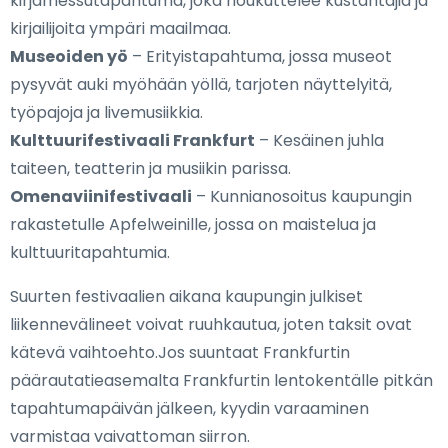
kirjamessutapahtuma, joka houkuttelee kustantajia ja
kirjailijoita ympäri maailmaa.
Museoiden yö
– Erityistapahtuma, jossa museot
pysyvät auki myöhään yöllä, tarjoten näyttelyitä,
työpajoja ja livemusiikkia.
Kulttuurifestivaali Frankfurt
– Kesäinen juhla
taiteen, teatterin ja musiikin parissa.
Omenaviinifestivaali
– Kunnianosoitus kaupungin
rakastetulle Apfelweinille, jossa on maistelua ja
kulttuuritapahtumia.
Suurten festivaalien aikana kaupungin julkiset
liikennevälineet voivat ruuhkautua, joten taksit ovat
kätevä vaihtoehto.Jos suuntaat Frankfurtin
päärautatieasemalta Frankfurtin lentokentälle pitkän
tapahtumapäivän jälkeen, kyydin varaaminen
varmistaa vaivattoman siirron.