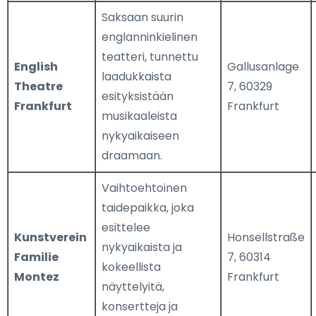
Saksaan suurin
englanninkielinen
teatteri, tunnettu
English
Gallusanlage
laadukkaista
Theatre
7, 60329
esityksistään
Frankfurt
Frankfurt
musikaaleista
nykyaikaiseen
draamaan.
Vaihtoehtoinen
taidepaikka, joka
esittelee
Kunstverein
Honsellstraße
nykyaikaista ja
Familie
7, 60314
kokeellista
Montez
Frankfurt
näyttelyitä,
konsertteja ja