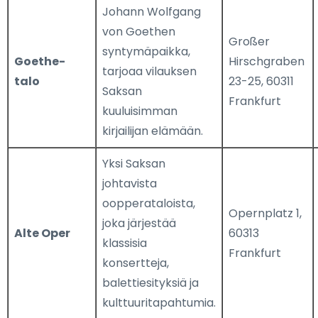
Johann Wolfgang
von Goethen
Großer
syntymäpaikka,
Goethe-
Hirschgraben
tarjoaa vilauksen
talo
23-25, 60311
Saksan
Frankfurt
kuuluisimman
kirjailijan elämään.
Yksi Saksan
johtavista
oopperataloista,
Opernplatz 1,
joka järjestää
Alte Oper
60313
klassisia
Frankfurt
konsertteja,
balettiesityksiä ja
kulttuuritapahtumia.