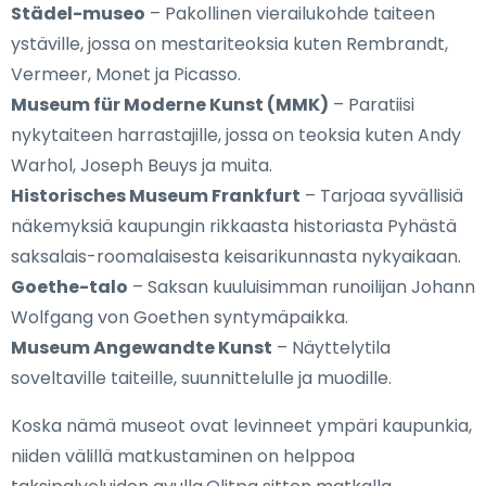
Städel-museo
– Pakollinen vierailukohde taiteen
ystäville, jossa on mestariteoksia kuten Rembrandt,
Vermeer, Monet ja Picasso.
Museum für Moderne Kunst (MMK)
– Paratiisi
nykytaiteen harrastajille, jossa on teoksia kuten Andy
Warhol, Joseph Beuys ja muita.
Historisches Museum Frankfurt
– Tarjoaa syvällisiä
näkemyksiä kaupungin rikkaasta historiasta Pyhästä
saksalais-roomalaisesta keisarikunnasta nykyaikaan.
Goethe-talo
– Saksan kuuluisimman runoilijan Johann
Wolfgang von Goethen syntymäpaikka.
Museum Angewandte Kunst
– Näyttelytila
soveltaville taiteille, suunnittelulle ja muodille.
Koska nämä museot ovat levinneet ympäri kaupunkia,
niiden välillä matkustaminen on helppoa