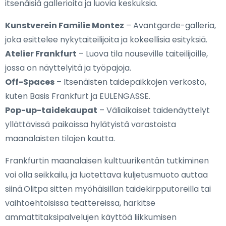
itsenäisiä gallerioita ja luovia keskuksia.
Kunstverein Familie Montez
– Avantgarde-galleria,
joka esittelee nykytaiteilijoita ja kokeellisia esityksiä.
Atelier Frankfurt
– Luova tila nouseville taiteilijoille,
jossa on näyttelyitä ja työpajoja.
Off-Spaces
– Itsenäisten taidepaikkojen verkosto,
kuten Basis Frankfurt ja EULENGASSE.
Pop-up-taidekaupat
– Väliaikaiset taidenäyttelyt
yllättävissä paikoissa hylätyistä varastoista
maanalaisten tilojen kautta.
Frankfurtin maanalaisen kulttuurikentän tutkiminen
voi olla seikkailu, ja luotettava kuljetusmuoto auttaa
siinä.Olitpa sitten myöhäisillan taidekirpputoreilla tai
vaihtoehtoisissa teattereissa, harkitse
ammattitaksipalvelujen käyttöä liikkumisen