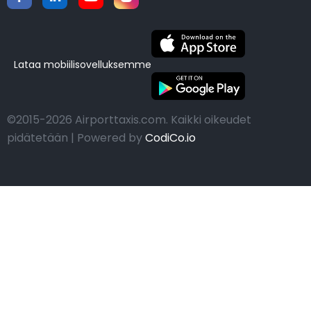
Lataa mobiilisovelluksemme
©2015-2026 Airporttaxis.com.
Kaikki oikeudet
pidätetään | Powered by
CodiCo.io