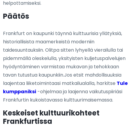
helpottamiseksi.
Päätös
Frankfurt on kaupunki täynnä kulttuurisia yllätyksiä,
historiallisista maamerkeistä moderniin
taidesuuntauksiin. Olitpa sitten lyhyellä vierailulla tai
pidemmällä oleskelulla, yksityisten kuljetuspalvelujen
hyödyntäminen varmistaa mukavan ja tehokkaan
tavan tutustua kaupunkiin.Jos etsit mahdollisuuksia
laajentaa liiketoimintaasi matkailualalla, harkitse
Tule
kumppaniksi
-ohjelmaa ja laajenna vaikutuspiiriäsi
Frankfurtin kukoistavassa kulttuurimaisemassa.
Keskeiset kulttuurikohteet
Frankfurtissa