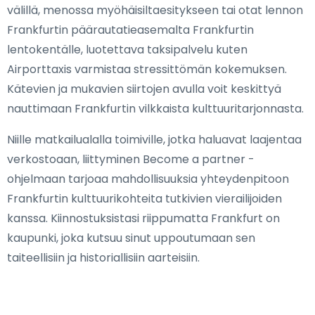
välillä, menossa myöhäisiltaesitykseen tai otat lennon
Frankfurtin päärautatieasemalta Frankfurtin
lentokentälle, luotettava taksipalvelu kuten
Airporttaxis varmistaa stressittömän kokemuksen.
Kätevien ja mukavien siirtojen avulla voit keskittyä
nauttimaan Frankfurtin vilkkaista kulttuuritarjonnasta.
Niille matkailualalla toimiville, jotka haluavat laajentaa
verkostoaan, liittyminen Become a partner -
ohjelmaan tarjoaa mahdollisuuksia yhteydenpitoon
Frankfurtin kulttuurikohteita tutkivien vierailijoiden
kanssa. Kiinnostuksistasi riippumatta Frankfurt on
kaupunki, joka kutsuu sinut uppoutumaan sen
taiteellisiin ja historiallisiin aarteisiin.