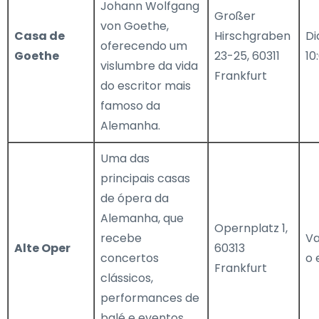
Johann Wolfgang
Großer
von Goethe,
Casa de
Hirschgraben
Di
oferecendo um
Goethe
23-25, 60311
10
vislumbre da vida
Frankfurt
do escritor mais
famoso da
Alemanha.
Uma das
principais casas
de ópera da
Alemanha, que
Opernplatz 1,
recebe
Va
Alte Oper
60313
concertos
o 
Frankfurt
clássicos,
performances de
balé e eventos