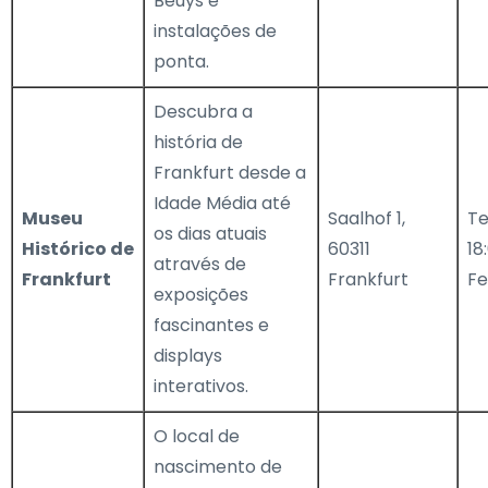
Beuys e
instalações de
ponta.
Descubra a
história de
Frankfurt desde a
Idade Média até
Museu
Saalhof 1,
Te
os dias atuais
Histórico de
60311
18
através de
Frankfurt
Frankfurt
F
exposições
fascinantes e
displays
interativos.
O local de
nascimento de