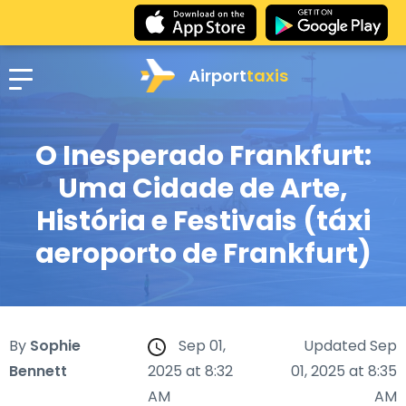
Airport
taxis
O Inesperado Frankfurt:
Uma Cidade de Arte,
História e Festivais (táxi
aeroporto de Frankfurt)
By
Sophie
Sep 01,
Updated Sep
Bennett
2025 at 8:32
01, 2025 at 8:35
AM
AM