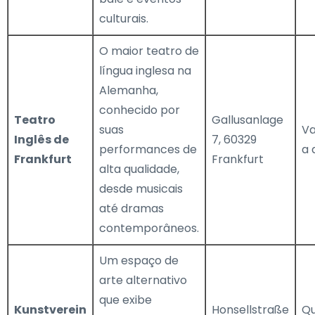
culturais.
O maior teatro de
língua inglesa na
Alemanha,
conhecido por
Teatro
Gallusanlage
suas
Va
Inglês de
7, 60329
performances de
a 
Frankfurt
Frankfurt
alta qualidade,
desde musicais
até dramas
contemporâneos.
Um espaço de
arte alternativo
que exibe
Kunstverein
Honsellstraße
Qu