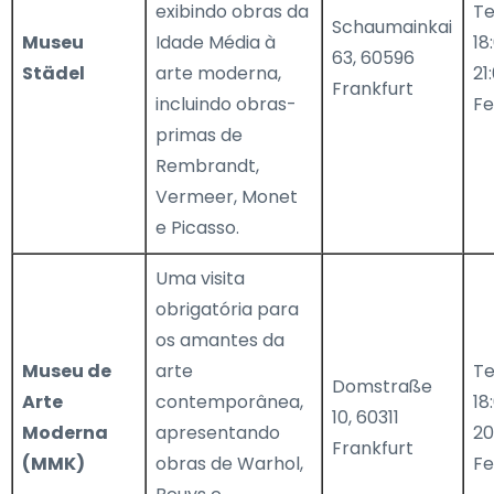
exibindo obras da
Te
Schaumainkai
Museu
Idade Média à
18
63, 60596
Städel
arte moderna,
21
Frankfurt
incluindo obras-
F
primas de
Rembrandt,
Vermeer, Monet
e Picasso.
Uma visita
obrigatória para
os amantes da
Museu de
arte
Te
Domstraße
Arte
contemporânea,
18
10, 60311
Moderna
apresentando
20
Frankfurt
(MMK)
obras de Warhol,
F