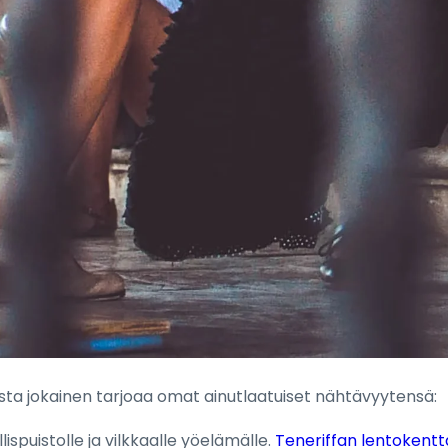
ista jokainen tarjoaa omat ainutlaatuiset nähtävyytensä:
llispuistolle ja vilkkaalle yöelämälle.
Teneriffan lentokentt