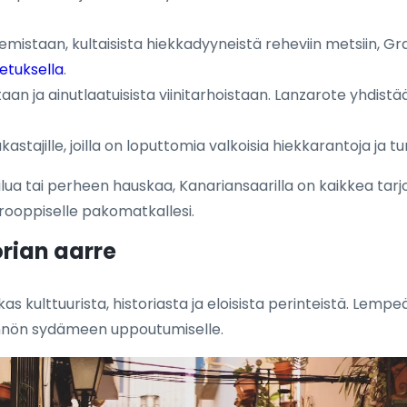
emistaan, kultaisista hiekkadyyneistä reheviin metsiin, Gr
etuksella
.
aan ja ainutlaatuisista viinitarhoistaan. Lanzarote yhdis
arakastajille, joilla on loputtomia valkoisia hiekkarantoja ja t
ilua tai perheen hauskaa, Kanariansaarilla on kaikkea ta
rooppiselle pakomatkallesi.
orian aarre
as kulttuurista, historiasta ja eloisista perinteistä. Lempe
rinnön sydämeen uppoutumiselle.