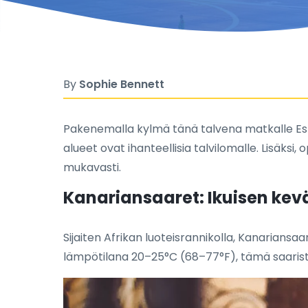
By
Sophie Bennett
Pakenemalla kylmä tänä talvena matkalle Esp
alueet ovat ihanteellisia talvilomalle. Lisäks
mukavasti.
Kanariansaaret: Ikuisen kevä
Sijaiten Afrikan luoteisrannikolla, Kanariansa
lämpötilana 20–25°C (68–77°F), tämä saaristo