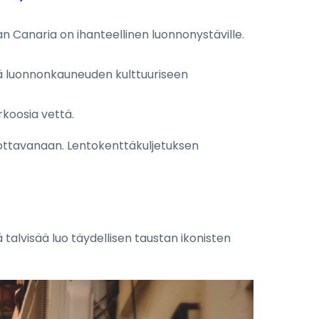
an Canaria on ihanteellinen luonnonystäville.
tää luonnonkauneuden kulttuuriseen
urkoosia vettä.
rjottavanaan. Lentokenttäkuljetuksen
ä talvisää luo täydellisen taustan ikonisten