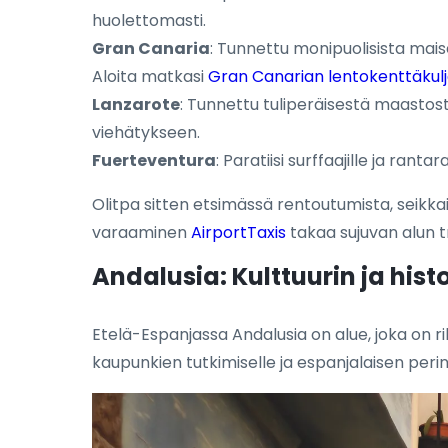
huolettomasti.
Gran Canaria
: Tunnettu monipuolisista mais
Aloita matkasi
Gran Canarian lentokenttäkulj
Lanzarote
: Tunnettu tuliperäisestä maastost
viehätykseen.
Fuerteventura
: Paratiisi surffaajille ja rant
Olitpa sitten etsimässä rentoutumista, seikka
varaaminen
AirportTaxis
takaa sujuvan alun t
Andalusia: Kulttuurin ja hist
Etelä-Espanjassa Andalusia on alue, joka on rik
kaupunkien tutkimiselle ja espanjalaisen pe