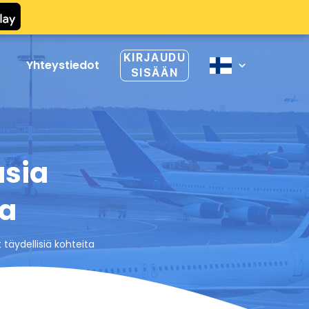
KIRJAUDU
Yhteystiedot
SISÄÄN
i
usia
ta
 täydellisiä kohteita