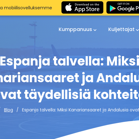
aa mobiilisovelluksemme
Kumppanuus
Kuljettajat
Espanja talvella: Miks
ariansaaret ja Andal
vat täydellisiä kohtei
Espanja talvella: Miksi Kanariansaaret ja Andalusia ovat
Blog