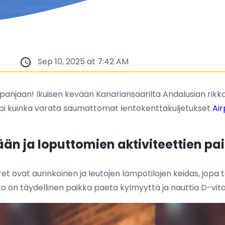
Sep 10, 2025 at 7:42 AM
anjaan! Ikuisen kevään Kanariansaarilta Andalusian rikka
i, opi kuinka varata saumattomat lentokenttäkuljetukset
Air
än ja loputtomien aktiviteettien pa
aret ovat aurinkoinen ja leutojen lämpötilojen keidas, jop
 on täydellinen paikka paeta kylmyyttä ja nauttia D-vita