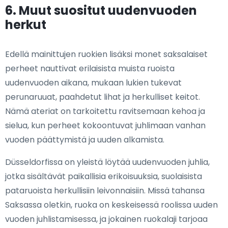
6. Muut suositut uudenvuoden
herkut
Edellä mainittujen ruokien lisäksi monet saksalaiset
perheet nauttivat erilaisista muista ruoista
uudenvuoden aikana, mukaan lukien tukevat
perunaruuat, paahdetut lihat ja herkulliset keitot.
Nämä ateriat on tarkoitettu ravitsemaan kehoa ja
sielua, kun perheet kokoontuvat juhlimaan vanhan
vuoden päättymistä ja uuden alkamista.
Düsseldorfissa on yleistä löytää uudenvuoden juhlia,
jotka sisältävät paikallisia erikoisuuksia, suolaisista
pataruoista herkullisiin leivonnaisiin. Missä tahansa
Saksassa oletkin, ruoka on keskeisessä roolissa uuden
vuoden juhlistamisessa, ja jokainen ruokalaji tarjoaa