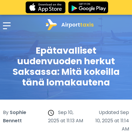
Airport
taxis
Epätavalliset
uudenvuoden herkut
Saksassa: Mitä kokeilla
tänä lomakautena
By
Sophie
Sep 10,
Updated Sep
Bennett
2025 at 11:13 AM
10, 2025 at 11:14
AM