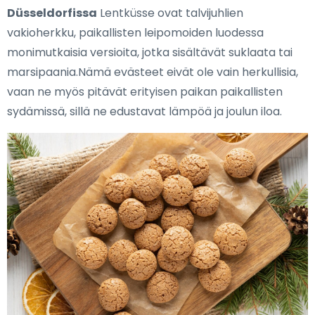
Düsseldorfissa
Lentküsse ovat talvijuhlien
vakioherkku, paikallisten leipomoiden luodessa
monimutkaisia versioita, jotka sisältävät suklaata tai
marsipaania.Nämä evästeet eivät ole vain herkullisia,
vaan ne myös pitävät erityisen paikan paikallisten
sydämissä, sillä ne edustavat lämpöä ja joulun iloa.