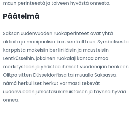
maun perinteestä ja toiveen hyvästä onnesta.
Päätelmä
Saksan uudenvuoden ruokaperinteet ovat yhtä
rikkaita ja monipuolisia kuin sen kulttuuri. Symbolisesta
karppista makeisiin berliiniläisiin ja mausteisiin
Lentküsseihin, jokainen ruokalaji kantaa omaa
merkitystään ja yhdistää ihmiset vuodenajan henkeen.
Olitpa sitten Düsseldorfissa tai muualla Saksassa,
nämä herkulliset herkut varmasti tekevät
uudenvuoden juhlastasi ikimuistoisen ja täynnä hyvää
onnea.