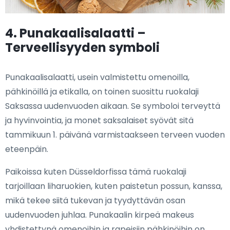
4. Punakaalisalaatti –
Terveellisyyden symboli
Punakaalisalaatti, usein valmistettu omenoilla,
pähkinöillä ja etikalla, on toinen suosittu ruokalaji
Saksassa uudenvuoden aikaan. Se symboloi terveyttä
ja hyvinvointia, ja monet saksalaiset syövät sitä
tammikuun 1. päivänä varmistaakseen terveen vuoden
eteenpäin.
Paikoissa kuten Düsseldorfissa tämä ruokalaji
tarjoillaan liharuokien, kuten paistetun possun, kanssa,
mikä tekee siitä tukevan ja tyydyttävän osan
uudenvuoden juhlaa. Punakaalin kirpeä makeus
yhdistettynä omenoihin ja rapeisiin pähkinöihin on