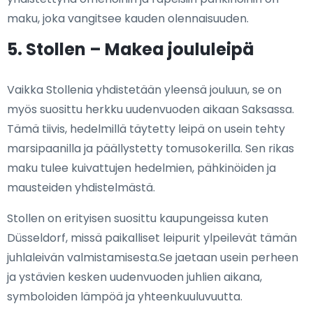
maku, joka vangitsee kauden olennaisuuden.
5. Stollen – Makea joululeipä
Vaikka Stollenia yhdistetään yleensä jouluun, se on
myös suosittu herkku uudenvuoden aikaan Saksassa.
Tämä tiivis, hedelmillä täytetty leipä on usein tehty
marsipaanilla ja päällystetty tomusokerilla. Sen rikas
maku tulee kuivattujen hedelmien, pähkinöiden ja
mausteiden yhdistelmästä.
Stollen on erityisen suosittu kaupungeissa kuten
Düsseldorf, missä paikalliset leipurit ylpeilevät tämän
juhlaleivän valmistamisesta.Se jaetaan usein perheen
ja ystävien kesken uudenvuoden juhlien aikana,
symboloiden lämpöä ja yhteenkuuluvuutta.