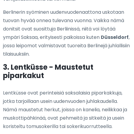
Berlinerin syöminen uudenvuodenaattona uskotaan
tuovan hyvää onnea tulevana vuonna. Vaikka nämä
donitsit ovat suosittuja Berliinissä, niitä voi löytää
ympäri Saksaa, erityisesti paikoissa kuten
Düsseldorf
,
jossa leipomot valmistavat tuoreita Berlinejä juhlallisiin
tilaisuuksiin.
3. Lentküsse - Maustetut
piparkakut
Lentküsse ovat perinteisiä saksalaisia piparkakkuja,
jotka tarjoillaan usein uudenvuoden juhlakaudella.
Nämä maustetut herkut, joissa on kanelia, neilikkaa ja
muskottipähkinää, ovat pehmeitä ja sitkeitä ja usein
koristeltu tomusokerilla tai sokerikuorrutteella.