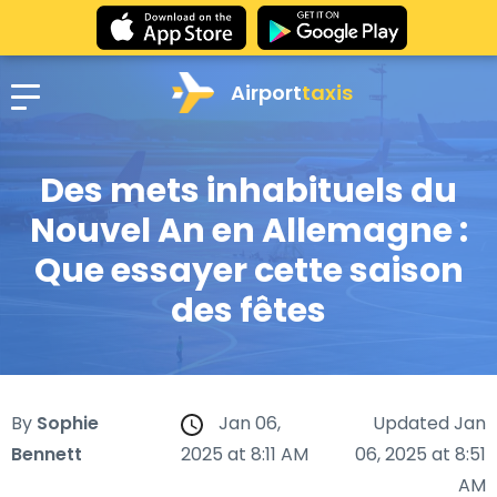
Airport
taxis
Des mets inhabituels du
Nouvel An en Allemagne :
Que essayer cette saison
des fêtes
By
Sophie
Jan 06,
Updated Jan
Bennett
2025 at 8:11 AM
06, 2025 at 8:51
AM