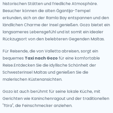
historischen Stätten und friedliche Atmosphäre.
Malta ist bekannt für ihre atemberaubende natürliche
Besucher können die alten Ġgantija-Tempel
Schönheit, von der atemberaubenden Blauen Lagune
erkunden, sich an der Ramla Bay entspannen und den
auf Comino bis zu den dramatischen Klippen von
ländlichen Charme der Insel genießen. Gozo bietet ein
Dingli. Besucher können die kristallklaren Gewässer
langsameres Lebensgefühl und ist somit ein idealer
zum Tauchen und Schnorcheln erkunden, durch die
Rückzugsort von den belebteren Gegenden Maltas.
malerischen Straßen von Valletta schlendern oder an
den Sandstränden von Golden Bay entspannen. Die
Für Reisende, die von Valletta abreisen, sorgt ein
Blaue Grotte und das Azure Window sind ikonische
bequemes
Taxi nach Gozo
für eine komfortable
natürliche Wahrzeichen, die man nicht verpassen
Reise.Entdecken Sie die idyllische Schönheit der
sollte.
Schwesterinsel Maltas und genießen Sie die
malerischen Küstenansichten.
Abseits der ausgetretenen Pfade
Gozo ist auch berühmt für seine lokale Küche, mit
Für diejenigen, die Maltas verborgene Schätze
Gerichten wie Kaninchenragout und der traditionellen
entdecken möchten, bieten Orte wie Gozo, bekannt
"ftira", die Feinschmecker anziehen.
für ihren ländlichen Charme und ihre malerischen
Landschaften, einzigartige Erlebnisse. Das ruhige Dorf