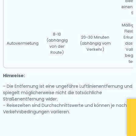
beinh
einen T
oder an einem anderen großen Drehkreuz
Se
ankommen, wir haben Sie abgedeckt.
Mäßig
Flexib
8-10
20-30 Minuten
Erkun
(abhängig
Autovermietung
(abhängig vom
das P
von der
Verkehr)
Valle
Route)
begr
teu
Hinweise:
- Die Entfernung ist eine ungefähre Luftlinienentfernung und
spiegelt möglicherweise nicht die tatsächliche
Straßenentfernung wider.
- Reisezeiten sind Durchschnittswerte und können je nach
Verkehrsbedingungen variieren.