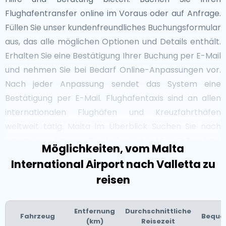
Flughafentransfer online im Voraus oder auf Anfrage.
Füllen Sie unser kundenfreundliches Buchungsformular
aus, das alle möglichen Optionen und Details enthält.
Erhalten Sie eine Bestätigung Ihrer Buchung per E-Mail
und nehmen Sie bei Bedarf Online-Anpassungen vor.
Nach jeder Anpassung sendet das System eine
Bestätigung per E-Mail. Flughafentaxis sind an allen
internationalen Flughäfen und Kreuzfahrthäfen
weltweit tätig. Malta im Überblick Suchen Sie nach
einem zuverlässigen Flughafentaxi in Malta? Berühmt
Möglichkeiten, vom Malta
für seine reiche Geschichte, atemberaubende Küste
International Airport nach Valletta zu
und lebendige Kultur bietet Malta bequeme
reisen
Flughafentaxi-Services, um Sie nahtlos zu Ihrem Ziel zu
bringen. Egal, ob Sie die historische Hauptstadt
Valletta besuchen, an den Stränden von St. Julian's
Entfernung
Durchschnittliche
Fahrzeug
Bequem
(km)
Reisezeit
entspannen oder die antiken Tempel von Hagar Qim