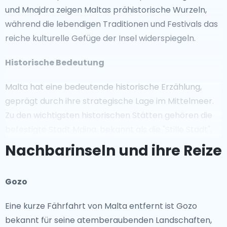
und Mnajdra zeigen Maltas prähistorische Wurzeln,
während die lebendigen Traditionen und Festivals das
reiche kulturelle Gefüge der Insel widerspiegeln.
Historische Bedeutung
Malta hat eine bedeutende historische Erzählung,
geprägt durch ihre strategische Lage im Mittelmeer.
Zu den wichtigsten historischen Stätten gehören die
befestigte Stadt Mdina, bekannt als die "Stille Stadt",
und die antike Hauptstadt Valletta. Die Insel spielte
Nachbarinseln und ihre Reize
eine entscheidende Rolle während des Zweiten
Weltkriegs, und Orte wie die Lascaris War Rooms
Gozo
bieten Einblicke in ihre Kriegsgeschichte.
Eine kurze Fährfahrt von Malta entfernt ist Gozo
Ikonoische Sehenswürdigkeiten
bekannt für seine atemberaubenden Landschaften,