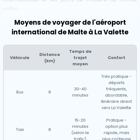
entier.
Moyens de voyager de l'aéroport
Malte en un coup d'œil
international de Malte à La Valette
Êtes-vous à la recherche d'un taxi aéroportuaire
Temps de
fiable à
Malte
? Réputée pour sa riche histoire, sa côte
Distance
Véhicule
trajet
Confort
(km)
magnifique et sa culture vibrante, Malte propose des
moyen
services pratiques de taxi aéroportuaire pour vous
Très pratique -
aider à atteindre votre destination en toute simplicité.
départs
Que vous visitiez la capitale historique de La Valette,
30-40
fréquents,
Bus
8
minutes
abordable,
que vous vous relaxiez sur les plages de St. Julian's ou
itinéraire direct
que vous exploriez les anciens temples de Hagar Qim,
vers La Valette
nos taxis garantissent des transferts aéroportuaires
15-20
Pratique -
fluides et efficaces.Bien que nous acceptons les
minutes
option plus
Taxi
8
réservations de dernière minute, nous recommandons
(selon le
rapide, mais
trafic)
plus coûteuse