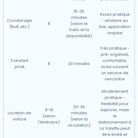
de sécuriser votre transfert aéroportuaire en ligne via
notre site Web pour une expérience sans tracas.
15-25
Assez pratique
minutes
Covoiturage
- similaire au
8
(selon le
(Bolt, etc.)
taxi, application
Le réseau de taxis de Malte est bien établi,
trafic et la
requise
permettant de voyager confortablement depuis tous
disponibilité)
les principaux aéroports. Ci-dessous, nous avons
Très pratique -
répertorié quelques questions fréquemment posées
pré-organisé,
Transfert
confortable,
pour vous guider dans la réservation d'un taxi
8
20 minutes
privé
inclut souvent
aéroportuaire.
un service de
rencontre
Nos taxis opèrent depuis tous les principaux aéroports
Modérément
de Malte, garantissant une disponibilité 24h/24 et 7j/7
pratique -
flexibilité pour
dans les principales destinations.Que vous arriviez à
20-30
8-10
explorer, mais
Location de
minutes
l'aéroport international de Malte ou à tout autre
(selon
le
voiture
(selon la
grand hub, nous avons tout prévu.
l'itinéraire)
stationnement à
circulation)
La Valette peut
être limité et