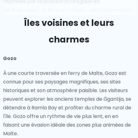
façonnée par sa position stratégique en
Méditerranée. Les sites historiques clés comprennent
la ville fortifiée de Mdina, connue sous le nom de "Cité
Îles voisines et leurs
silencieuse", et l'ancienne capitale de La Valette. L'île a
joué un rôle crucial pendant la Seconde Guerre
charmes
mondiale, et des sites comme les salles de guerre de
Lascaris offrent des aperçus de son histoire de guerre.
Gozo
Sites emblématiques
À une courte traversée en ferry de Malte, Gozo est
connue pour ses paysages magnifiques, ses sites
Malte est renommée pour sa beauté naturelle à
historiques et son atmosphère paisible. Les visiteurs
couper le souffle, de la magnifique Lagune Bleue sur
peuvent explorer les anciens temples de Ġgantija, se
Comino aux falaises spectaculaires de Dingli. Les
détendre à Ramla Bay et profiter du charme rural de
visiteurs peuvent explorer les eaux cristallines pour la
l'île. Gozo offre un rythme de vie plus lent, en en
plongée et la plongée en apnée, se promener dans
faisant une évasion idéale des zones plus animées de
les rues pittoresques de La Valette ou se détendre sur
Malte.
les plages de sable de Golden Bay. La Grotte Bleue et