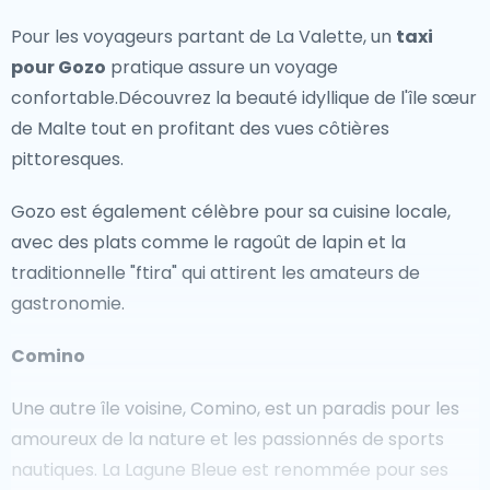
la Fenêtre Azure sont des repères naturels
Pour les voyageurs partant de La Valette, un
taxi
emblématiques à ne pas manquer.
pour Gozo
pratique assure un voyage
confortable.Découvrez la beauté idyllique de l'île sœur
Hors des sentiers battus
de Malte tout en profitant des vues côtières
Pour ceux qui cherchent à découvrir les joyaux cachés
pittoresques.
de Malte, des endroits comme Gozo, connu pour son
Gozo est également célèbre pour sa cuisine locale,
charme rural et ses paysages pittoresques, offrent
avec des plats comme le ragoût de lapin et la
des expériences uniques. Le village tranquille de
traditionnelle "ftira" qui attirent les amateurs de
Marsaxlokk, avec ses bateaux de pêche colorés, est
gastronomie.
parfait pour vivre la culture locale.Les amoureux de la
nature peuvent faire de la randonnée dans la
Comino
campagne pittoresque ou explorer les plages
tranquilles de Mellieha.
Une autre île voisine, Comino, est un paradis pour les
amoureux de la nature et les passionnés de sports
Pour les voyageurs en provenance de La Valette, un
nautiques. La Lagune Bleue est renommée pour ses
taxi pour Gozo
offre un voyage pratique et