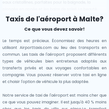
eaux cristallines, parfaites pour la baignade, la
pittoresque vers l'une des îles les plus enchanteuses
plongée en apnée et les bains de soleil. La beauté
de Malte, riche en histoire et en beauté naturelle.
naturelle de l'île et son environnement tranquille en
Taxis de l'aéroport à Malte?
font une destination populaire pour les excursions
Avec son mélange d'histoire, de culture et de
Ce que vous devez savoir!
d'une journée depuis Malte.
merveilles naturelles, Malte promet une aventure
mémorable pour chaque visiteur. Que vous savouriez
Le temps est précieux. Économisez des heures en
Comino offre une chance d'échapper à la foule et de
des plats locaux comme les "pastizzi" ou que vous
utilisant Airporttaxis.com au lieu des transports en
vous immerger dans le paysage méditerranéen
exploriez les rues anciennes de Mdina, Malte offre une
commun. Les taxis de l'aéroport proposent différents
serein, ce qui en fait un incontournable pour
expérience de voyage inoubliable.
types de véhicules bien entretenus adaptés aux
quiconque explore l'archipel maltais.
transferts privés et aux voyages confortables en
compagnie. Vous pouvez réserver votre taxi en ligne
et choisir l'option de véhicule la plus adaptée.
Notre service de taxi de l'aéroport est moins cher que
ce que vous pouvez imaginer. Il est jusqu'à 40 % moins
cher que les taxis de ville sur place.Le transfert