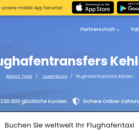
e unsere mobile App herunter
Partnerschaft
Fa
ughafentransfers Keh
Flughafentransfers Kehlen
Airport Taxis
Luxemburg
230.000 glückliche Kunden
Sichere Online-Zahlu
Buchen Sie weltweit Ihr Flughafentaxi