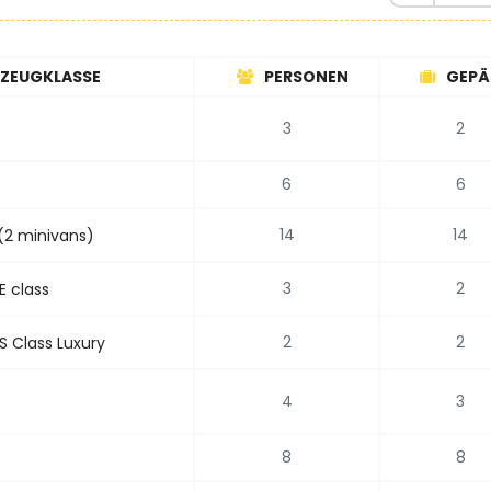
ZEUGKLASSE
PERSONEN
GEPÄ
3
2
6
6
14
14
(2 minivans)
3
2
E class
2
2
 Class Luxury
4
3
8
8