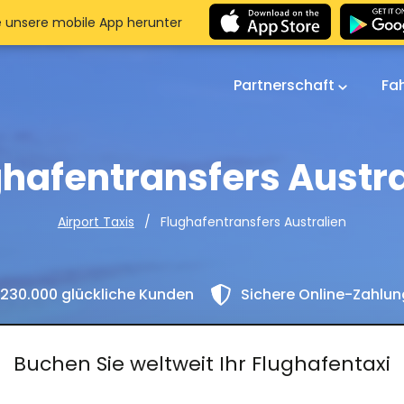
e unsere mobile App herunter
Partnerschaft
Fa
ghafentransfers Austra
Flughafentransfers Australien
Airport Taxis
230.000 glückliche Kunden
Sichere Online-Zahlu
Buchen Sie weltweit Ihr Flughafentaxi