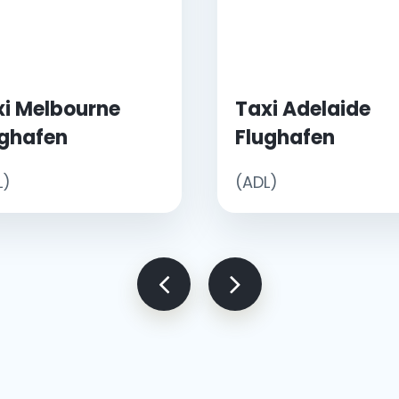
xi Melbourne
Taxi Adelaide
ughafen
Flughafen
L)
(ADL)