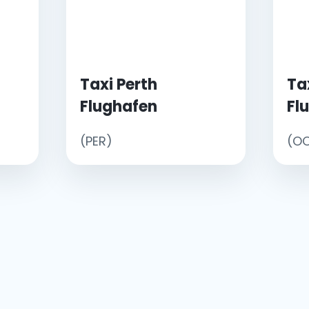
Taxi Perth
Ta
Flughafen
Fl
(PER)
(OO