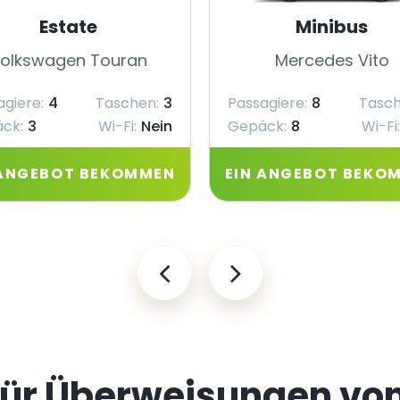
Estate
Minibus
olkswagen Touran
Mercedes Vito
agiere:
4
Taschen:
3
Passagiere:
8
Tasch
ck:
3
Wi-Fi:
Nein
Gepäck:
8
Wi-Fi:
 ANGEBOT BEKOMMEN
EIN ANGEBOT BEKO
 für Überweisungen vo