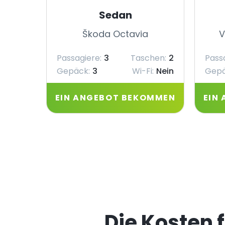
Sedan
Škoda Octavia
V
Passagiere:
3
Taschen:
2
Pass
Gepäck:
3
Wi-Fi:
Nein
Gepä
EIN ANGEBOT BEKOMMEN
EIN
Die Kosten