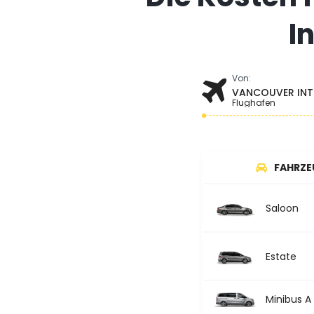
I
Von:
VANCOUVER INT
Flughafen
FAHRZE
Saloon
Estate
Minibus A