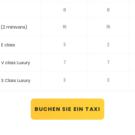
8
8
16
16
 (2 minivans)
3
2
E class
7
7
V class Luxury
3
3
S Class Luxury
BUCHEN SIE EIN TAXI