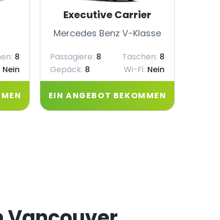
Executive Carrier
Mercedes Benz V-Klasse
Merc
en:
8
Passagiere:
8
Taschen:
8
Passag
Nein
Gepäck:
8
Wi-Fi:
Nein
Gepäc
MMEN
EIN ANGEBOT BEKOMMEN
EIN 
n Vancouver