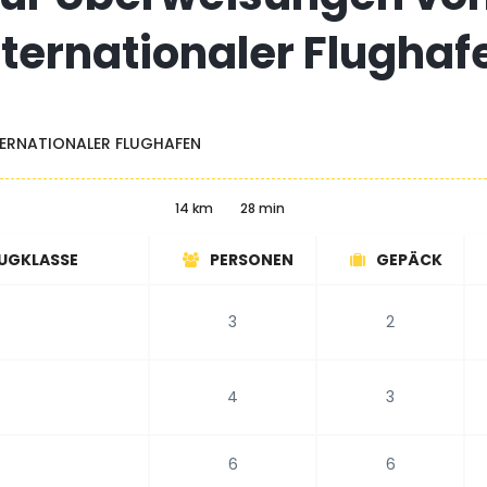
nternationaler Flughaf
ERNATIONALER FLUGHAFEN
14 km
28 min
UGKLASSE
PERSONEN
GEPÄCK
3
2
4
3
6
6