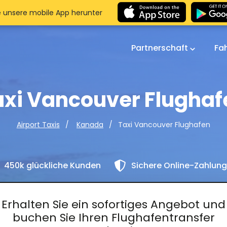
e unsere mobile App herunter
Partnerschaft
Fa
axi Vancouver Flughaf
Taxi Vancouver Flughafen
Airport Taxis
Kanada
450k glückliche Kunden
Sichere Online-Zahlun
Erhalten Sie ein sofortiges Angebot und
buchen Sie Ihren Flughafentransfer