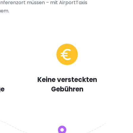
onferenzort müssen – mit AirportTaxis
quem.
Keine versteckten
ge
Gebühren