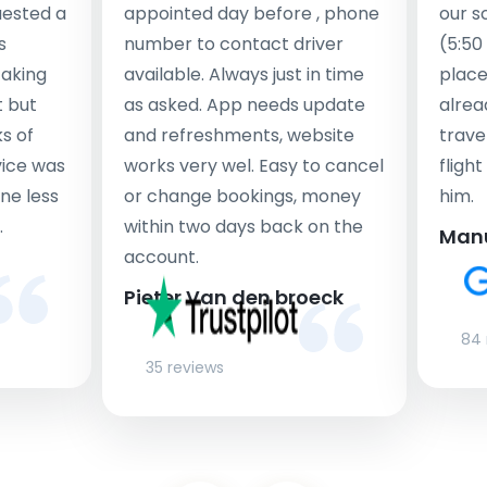
uested a
appointed day before , phone
our s
s
number to contact driver
(5:50
taking
available. Always just in time
place
t but
as asked. App needs update
alrea
s of
and refreshments, website
travel
rvice was
works very wel. Easy to cancel
fligh
ne less
or change bookings, money
him.
.
within two days back on the
Man
account.
Pieter Van den broeck
84 
35 reviews