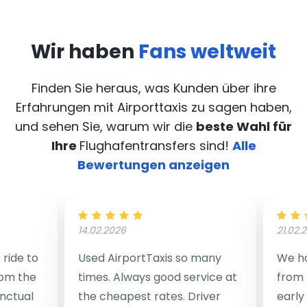
Wir haben
Fans weltweit
Finden Sie heraus, was Kunden über ihre
Erfahrungen mit Airporttaxis
zu sagen haben,
und sehen Sie, warum wir die
beste Wahl für
Ihre
Flughafentransfers sind!
Alle
Bewertungen anzeigen
14.02.2026
21.02.
ride to
Used AirportTaxis so many
We ha
rom the
times. Always good service at
from 
nctual
the cheapest rates. Driver
early