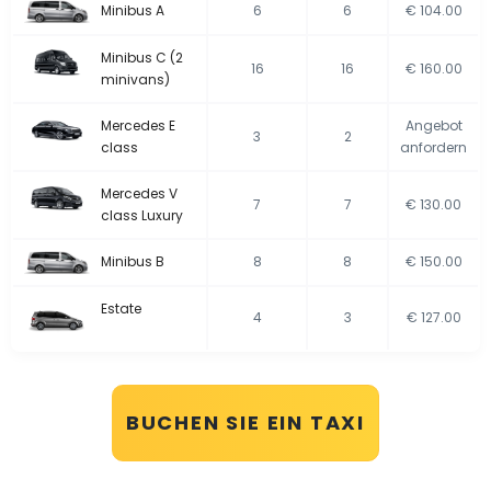
Minibus A
6
6
€ 104.00
Minibus C (2
16
16
€ 160.00
minivans)
Mercedes E
Angebot
3
2
class
anfordern
Mercedes V
7
7
€ 130.00
class Luxury
Minibus B
8
8
€ 150.00
Estate
4
3
€ 127.00
BUCHEN SIE EIN TAXI