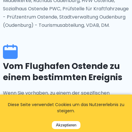
Middelkerke, Rathaus Oudenburg, HVW Ostende,
Sozialhaus Ostende PWC, Prüfstelle für Kraftfahrzeuge
- Prüfzentrum Ostende, Stadtverwaltung Oudenburg
(Oudenburg) - Tourismusabteilung, VDAB, DM.
Vom Flughafen Ostende zu
einem bestimmten Ereignis
Wenn Sie vorhaben, zu einem der spezifischen
Ereignisse wie Paulusfeesten - Stadtfest, FFO18 -
Diese Seite verwendet Cookies um das Nutzererlebnis zu
FILMFESTIVAL OOSTENDE, Feuerwerksfestival 2018,
steigern.
Belle Epoque, SAND MAGIC vom Flughafen Ostende zu
fahren, können Sie die Taxi-Services von
Akzeptieren