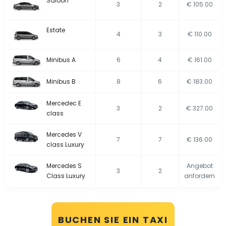
Saloon
3
2
€ 105.00
Estate
4
3
€ 110.00
Minibus A
6
4
€ 161.00
Minibus B
8
6
€ 183.00
Mercedec E
3
2
€ 327.00
class
Mercedes V
7
7
€ 136.00
class Luxury
Mercedes S
Angebot
3
2
Class Luxury
anfordern
BUCHEN SIE EIN TAXI