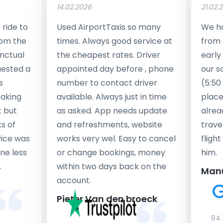
14.02.2026
21.02.
ride to
Used AirportTaxis so many
We ha
rom the
times. Always good service at
from 
nctual
the cheapest rates. Driver
early
uested a
appointed day before , phone
our s
s
number to contact driver
(5:50
taking
available. Always just in time
place
t but
as asked. App needs update
alrea
s of
and refreshments, website
travel
rvice was
works very wel. Easy to cancel
fligh
ne less
or change bookings, money
him.
.
within two days back on the
Man
account.
Pieter Van den broeck
84 