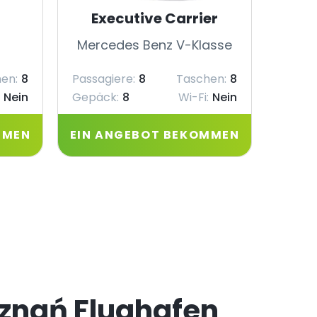
Executive Carrier
Mercedes Benz V-Klasse
Merc
en:
8
Passagiere:
8
Taschen:
8
Passag
Nein
Gepäck:
8
Wi-Fi:
Nein
Gepäc
MMEN
EIN ANGEBOT BEKOMMEN
EIN 
oznań Flughafen