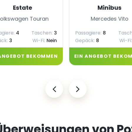
Estate
Minibus
olkswagen Touran
Mercedes Vito
agiere:
4
Taschen:
3
Passagiere:
8
Tasch
ck:
3
Wi-Fi:
Nein
Gepäck:
8
Wi-Fi:
 ANGEBOT BEKOMMEN
EIN ANGEBOT BEKO
 Überweisungen von P