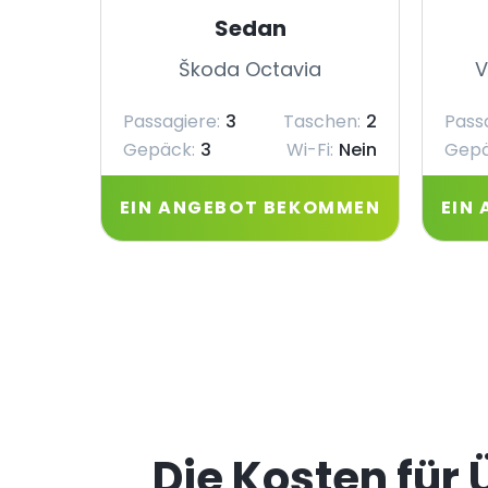
Sedan
Škoda Octavia
V
Passagiere:
3
Taschen:
2
Pass
Gepäck:
3
Wi-Fi:
Nein
Gepä
EIN ANGEBOT BEKOMMEN
EIN
Die Kosten für