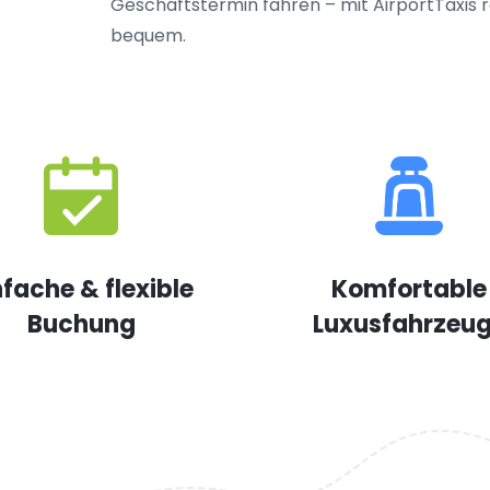
Geschäftstermin fahren – mit AirportTaxis re
bequem.
nfache & flexible
Komfortable
Buchung
Luxusfahrzeu