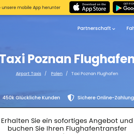
e unsere mobile App herunter
Partnerschaft
Fa
Taxi Poznan Flughafe
Taxi Poznan Flughafen
Airport Taxis
Polen
450k Glückliche Kunden
Sichere Online-Zahlun
Erhalten Sie ein sofortiges Angebot und
buchen Sie Ihren Flughafentransfer