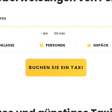
FEN
- km
00 min
GKLASSE
PERSONEN
GEPÄCK
BUCHEN SIE EIN TAXI