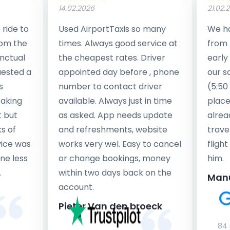
14.02.2026
21.02.
ride to
Used AirportTaxis so many
We ha
rom the
times. Always good service at
from 
nctual
the cheapest rates. Driver
early
uested a
appointed day before , phone
our s
s
number to contact driver
(5:50
taking
available. Always just in time
place
t but
as asked. App needs update
alrea
s of
and refreshments, website
travel
rvice was
works very wel. Easy to cancel
fligh
ne less
or change bookings, money
him.
.
within two days back on the
Man
account.
Pieter Van den broeck
84 