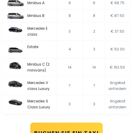
Minibus A
6
6
€ 68.75
Minibus B
8
8
€ 87.50
Mercedes E
3
2
€ 37.50
class
Estate
4
3
€ 50.00
Minibus C (2
14
14
€ 162.50
minivans)
Mercedes V
Angebot
7
7
class Luxury
anfordern
Mercedes S
Angebot
3
3
Class Luxury
anfordern
BUCHEN SIE EIN TAXI