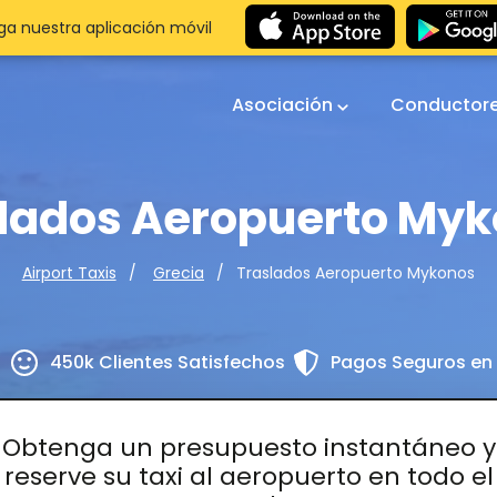
a nuestra aplicación móvil
Asociación
Conductor
lados Aeropuerto My
Traslados Aeropuerto Mykonos
Airport Taxis
Grecia
s
450k Clientes Satisfechos
Pagos Seguros en 
Obtenga un presupuesto instantáneo y
reserve su taxi al aeropuerto en todo el