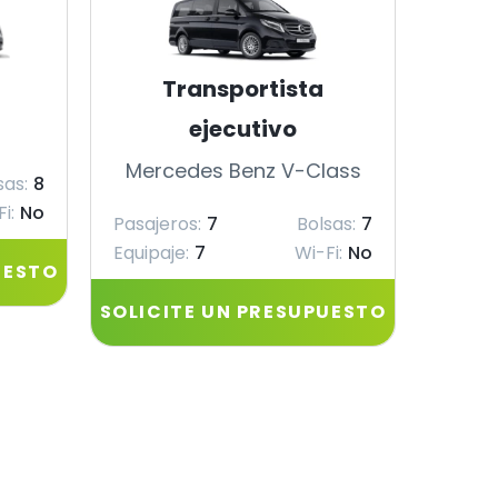
Transportista
ejecutivo
Merc
Mercedes Benz V-Class
sas:
8
Pasaje
i:
No
Equipa
Pasajeros:
7
Bolsas:
7
Equipaje:
7
Wi-Fi:
No
UESTO
SOLIC
SOLICITE UN PRESUPUESTO