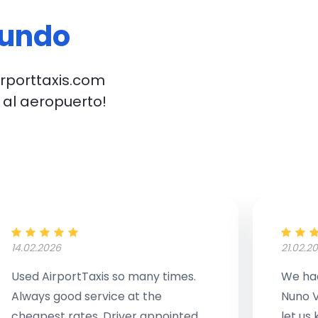
mundo
irporttaxis.com
 al aeropuerto!
14.02.2026
21.02.2
Used AirportTaxis so many times.
We had
Always good service at the
Nuno V
cheapest rates. Driver appointed
let us