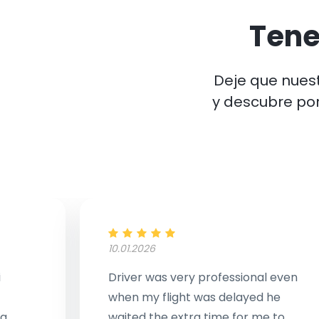
Ten
Deje que nuest
y descubre po
10.01.2026
i
Driver was very professional even
when my flight was delayed he
ng
waited the extra time for me to