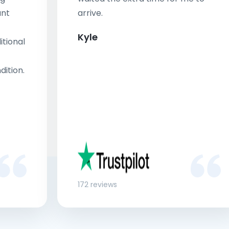
ant
arrive.
Kyle
tional
dition.
172 reviews